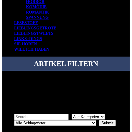
HORROR
KOMÖDIE
ROMANTIK
SPANNUNG
LESESTOFF
LIEBLINGSGETRÖTE
LIEBLINGSTWEETS
LINKS+DINGS
SIE HÖREN
WILL ICH HABEN
ARTIKEL FILTERN
Bei über 5200 Artikeln im Blog muss man manchmal ein bisschen
systematischer suchen.
Einfach eine Kategorie markieren, ein passendes Schlagwort
auswählen und suchen lassen.