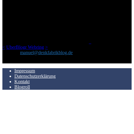
ÜBER DENKFABRIKBLOG
Ursprünglich vor über 25 Jahren mal dazu gedacht, den ganzen im
Netz gefundenen Kram, den ich meinen Freunden immer per Mail
geschickt habe, an einem Ort zu bündeln, ist das hier mit der Zeit zu
einem Blog geworden, das man auf dem Schirm haben sollte, wenn
man Kurzfilme mag und auch drumherum nichts gegen Fotos,
LinkTipps und gelegentlichen Kokolores hat.
_
<
UberBlogr Webring
>
Kontakt:
manuel@denkfabrikblog.de
AUCH HIER ZU FINDEN
Impressum
Datenschutzerklärung
Kontakt
Blogroll