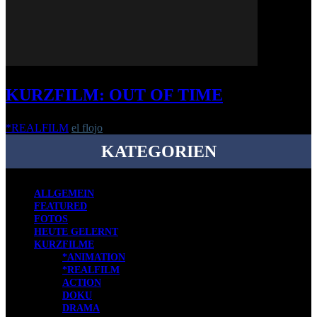
KURZFILM: OUT OF TIME
*REALFILM
el flojo
-
5. Oktober 2015
KATEGORIEN
ALLGEMEIN
FEATURED
FOTOS
HEUTE GELERNT
KURZFILME
*ANIMATION
*REALFILM
ACTION
DOKU
DRAMA