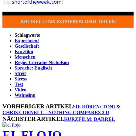
(via
shortoftheweek.com
)
ARTIKEL-LINK KOPIEREN UND TEILEN
Schlagworte
Experiment
Gesellschaft
Kurzfilm
Menschen
Regie: Lorraine Nicholson
Sprache: Englisch
Streit
Stress
Test
Video
Wahnsinn
VORHERIGER ARTIKEL
SIE HÖREN: TONI &
CHRIS CORNELL – NOTHING COMPARES 2 U
NÄCHSTER ARTIKEL
KURZFILM: DARREL
EL FLOJO