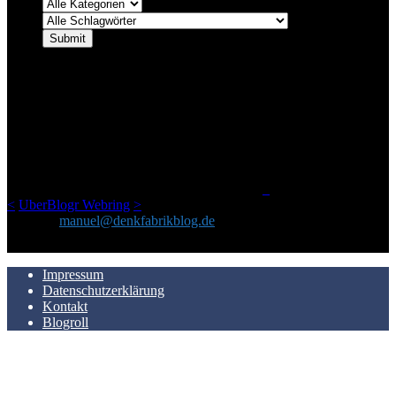
ÜBER DENKFABRIKBLOG
Ursprünglich vor über 25 Jahren mal dazu gedacht, den ganzen im
Netz gefundenen Kram, den ich meinen Freunden immer per Mail
geschickt habe, an einem Ort zu bündeln, ist das hier mit der Zeit zu
einem Blog geworden, das man auf dem Schirm haben sollte, wenn
man Kurzfilme mag und auch drumherum nichts gegen Fotos,
LinkTipps und gelegentlichen Kokolores hat.
_
<
UberBlogr Webring
>
Kontakt:
manuel@denkfabrikblog.de
AUCH HIER ZU FINDEN
Impressum
Datenschutzerklärung
Kontakt
Blogroll