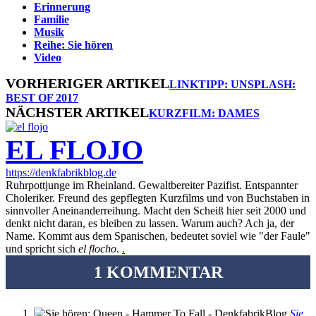
Erinnerung
Familie
Musik
Reihe: Sie hören
Video
VORHERIGER ARTIKEL
LINKTIPP: UNSPLASH:
BEST OF 2017
NÄCHSTER ARTIKEL
KURZFILM: DAMES
EL FLOJO
https://denkfabrikblog.de
Ruhrpottjunge im Rheinland. Gewaltbereiter Pazifist. Entspannter
Choleriker. Freund des gepflegten Kurzfilms und von Buchstaben in
sinnvoller Aneinanderreihung. Macht den Scheiß hier seit 2000 und
denkt nicht daran, es bleiben zu lassen. Warum auch? Ach ja, der
Name. Kommt aus dem Spanischen, bedeutet soviel wie "der Faule"
und spricht sich
el flocho
.
.
1 KOMMENTAR
Sie