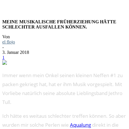
MEINE MUSIKALISCHE FRÜHERZIEHUNG HÄTTE
SCHLECHTER AUSFALLEN KÖNNEN.
Von
el flojo
-
3. Januar 2018
1
Immer wenn mein Onkel seinen kleinen Neffen #1 zu
packen gekriegt hat, hat er ihm Musik vorgespielt. Mit
Vorliebe natürlich seine absolute Lieblingsband Jethro
Tull.
Ich hätte es weitaus schlechter treffen können. So aber
wurden mir solche Perlen wie
Aqualung
direkt in die