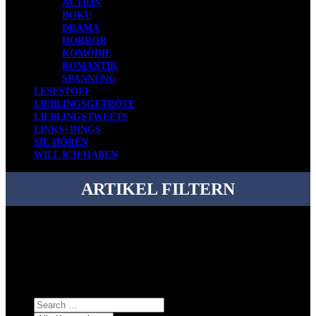
ACTION
DOKU
DRAMA
HORROR
KOMÖDIE
ROMANTIK
SPANNUNG
LESESTOFF
LIEBLINGSGETRÖTE
LIEBLINGSTWEETS
LINKS+DINGS
SIE HÖREN
WILL ICH HABEN
ARTIKEL FILTERN
Bei über 5200 Artikeln im Blog muss man manchmal ein bisschen
systematischer suchen.
Einfach eine Kategorie markieren, ein passendes Schlagwort
auswählen und suchen lassen.