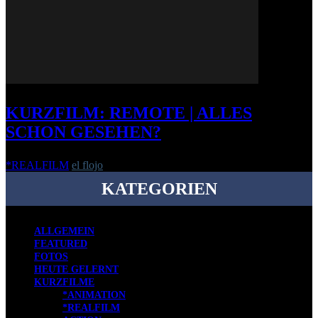
KURZFILM: REMOTE | ALLES
SCHON GESEHEN?
*REALFILM
el flojo
-
7. März 2014
KATEGORIEN
ALLGEMEIN
FEATURED
FOTOS
HEUTE GELERNT
KURZFILME
*ANIMATION
*REALFILM