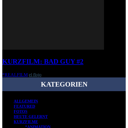
KURZFILM: BAD GUY #2
*REALFILM
el flojo
-
28. Dezember 2015
KATEGORIEN
ALLGEMEIN
FEATURED
FOTOS
HEUTE GELERNT
KURZFILME
*ANIMATION