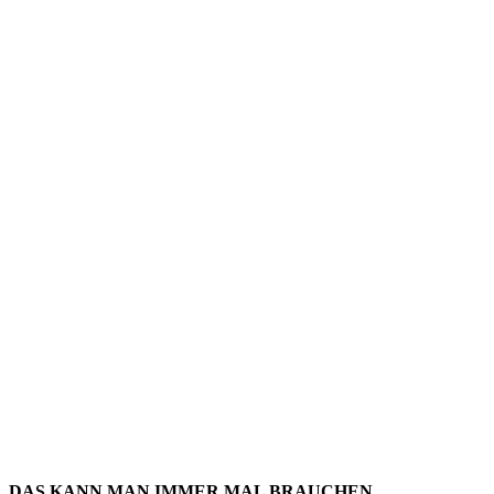
LINKTIPP
MOCK-
UPS FÜR
SCREENS
DAS KANN MAN IMMER MAL BRAUCHEN.