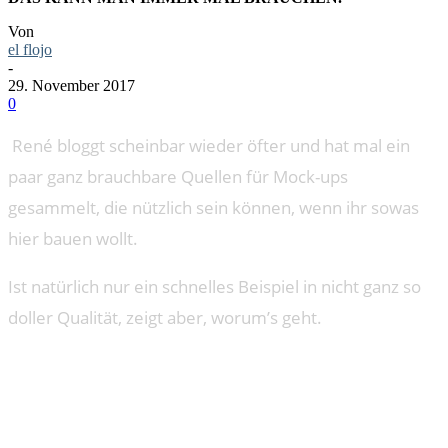
Von
el flojo
-
29. November 2017
0
René bloggt scheinbar wieder öfter und hat mal ein
paar ganz brauchbare Quellen für Mock-ups
gesammelt, die nützlich sein können, wenn ihr sowas
hier bauen wollt.
Ist natürlich nur ein schnelles Beispiel in nicht ganz so
doller Qualität, zeigt aber, worum’s geht.