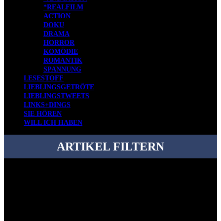
*REALFILM
ACTION
DOKU
DRAMA
HORROR
KOMÖDIE
ROMANTIK
SPANNUNG
LESESTOFF
LIEBLINGSGETRÖTE
LIEBLINGSTWEETS
LINKS+DINGS
SIE HÖREN
WILL ICH HABEN
ARTIKEL FILTERN
Bei über 5200 Artikeln im Blog muss man manchmal ein bisschen
systematischer suchen.
Einfach eine Kategorie markieren, ein passendes Schlagwort
auswählen und suchen lassen.