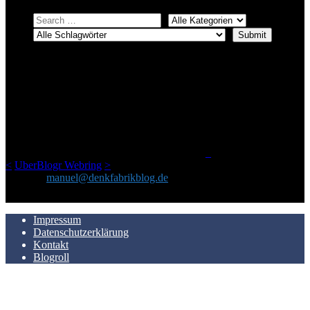
ÜBER DENKFABRIKBLOG
Ursprünglich vor über 25 Jahren mal dazu gedacht, den ganzen im
Netz gefundenen Kram, den ich meinen Freunden immer per Mail
geschickt habe, an einem Ort zu bündeln, ist das hier mit der Zeit zu
einem Blog geworden, das man auf dem Schirm haben sollte, wenn
man Kurzfilme mag und auch drumherum nichts gegen Fotos,
LinkTipps und gelegentlichen Kokolores hat.
_
<
UberBlogr Webring
>
Kontakt:
manuel@denkfabrikblog.de
AUCH HIER ZU FINDEN
Impressum
Datenschutzerklärung
Kontakt
Blogroll