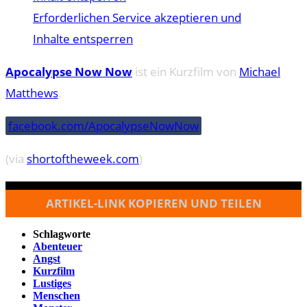
Erforderlichen Service akzeptieren und
Inhalte entsperren
Apocalypse Now Now
ist ein Kurzfilm von
Michael
Matthews
.
facebook.com/ApocalypseNowNow
(via
shortoftheweek.com
)
ARTIKEL-LINK KOPIEREN UND TEILEN
Schlagworte
Abenteuer
Angst
Kurzfilm
Lustiges
Menschen