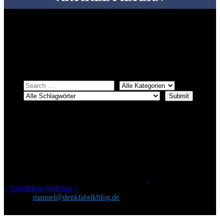
Bei über 5200 Artikeln im Blog muss man manchmal ein bisschen
systematischer suchen.
Einfach eine Kategorie markieren, ein passendes Schlagwort
auswählen und suchen lassen.
ÜBER DENKFABRIKBLOG
Ursprünglich vor über 25 Jahren mal dazu gedacht, den ganzen im
Netz gefundenen Kram, den ich meinen Freunden immer per Mail
geschickt habe, an einem Ort zu bündeln, ist das hier mit der Zeit zu
einem Blog geworden, das man auf dem Schirm haben sollte, wenn
man Kurzfilme mag und auch drumherum nichts gegen Fotos,
LinkTipps und gelegentlichen Kokolores hat.
_
<
UberBlogr Webring
>
Kontakt:
manuel@denkfabrikblog.de
AUCH HIER ZU FINDEN