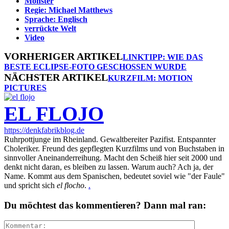
Monster
Regie: Michael Matthews
Sprache: Englisch
verrückte Welt
Video
VORHERIGER ARTIKEL
LINKTIPP: WIE DAS
BESTE ECLIPSE-FOTO GESCHOSSEN WURDE
NÄCHSTER ARTIKEL
KURZFILM: MOTION
PICTURES
EL FLOJO
https://denkfabrikblog.de
Ruhrpottjunge im Rheinland. Gewaltbereiter Pazifist. Entspannter
Choleriker. Freund des gepflegten Kurzfilms und von Buchstaben in
sinnvoller Aneinanderreihung. Macht den Scheiß hier seit 2000 und
denkt nicht daran, es bleiben zu lassen. Warum auch? Ach ja, der
Name. Kommt aus dem Spanischen, bedeutet soviel wie "der Faule"
und spricht sich
el flocho
.
.
Du möchtest das kommentieren? Dann mal ran: