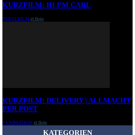
KURZFILM: HI I’M CARL
*REALFILM
el flojo
-
4. März 2012
KURZFILM: DELIVERY | ALLMACHT
PER POST
*ANIMATION
el flojo
-
7. Mai 2012
KATEGORIEN