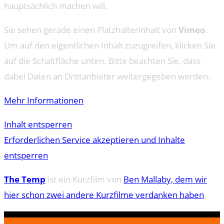
hauptsächlich machen will.
Sie sehen gerade einen Platzhalterinhalt von
Vimeo
.
Um auf den eigentlichen Inhalt zuzugreifen, klicken Sie
auf die Schaltfläche unten. Bitte beachten Sie, dass
dabei Daten an Drittanbieter weitergegeben werden.
Mehr Informationen
Inhalt entsperren
Erforderlichen Service akzeptieren und Inhalte
entsperren
The Temp
ist ein Kurzfilm von
Ben Mallaby, dem wir
hier schon zwei andere Kurzfilme verdanken haben
.