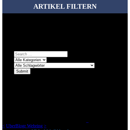
ARTIKEL FILTERN
Bei über 5200 Artikeln im Blog muss man manchmal ein bisschen
systematischer suchen.
Einfach eine Kategorie markieren, ein passendes Schlagwort
auswählen und suchen lassen.
ÜBER DENKFABRIKBLOG
Ursprünglich vor über 25 Jahren mal dazu gedacht, den ganzen im
Netz gefundenen Kram, den ich meinen Freunden immer per Mail
geschickt habe, an einem Ort zu bündeln, ist das hier mit der Zeit zu
einem Blog geworden, das man auf dem Schirm haben sollte, wenn
man Kurzfilme mag und auch drumherum nichts gegen Fotos,
LinkTipps und gelegentlichen Kokolores hat.
_
<
UberBlogr Webring
>