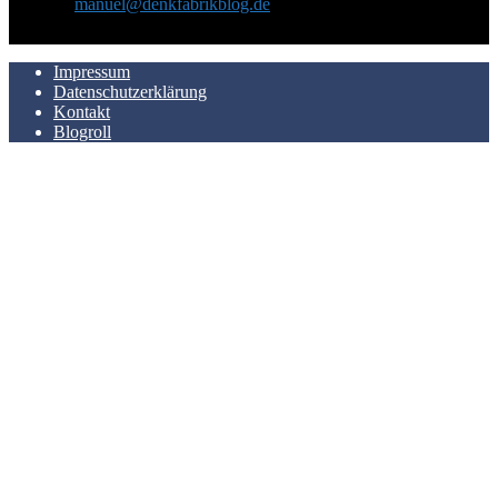
Kontakt:
manuel@denkfabrikblog.de
AUCH HIER ZU FINDEN
Impressum
Datenschutzerklärung
Kontakt
Blogroll