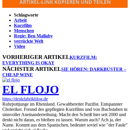
ARTIKEL-LINK KOPIEREN UND TEILEN
Schlagworte
Arbeit
Kurzfilm
Menschen
Regie: Ben Mallaby
verrückte Welt
Video
VORHERIGER ARTIKEL
KURZFILM:
EVERYTHING IS OKAY
NÄCHSTER ARTIKEL
SIE HÖREN: DARKBUSTER –
CHEAP WINE
EL FLOJO
https://denkfabrikblog.de
Ruhrpottjunge im Rheinland. Gewaltbereiter Pazifist. Entspannter
Choleriker. Freund des gepflegten Kurzfilms und von Buchstaben in
sinnvoller Aneinanderreihung. Macht den Scheiß hier seit 2000 und
denkt nicht daran, es bleiben zu lassen. Warum auch? Ach ja, der
Name. Kommt aus dem Spanischen, bedeutet soviel wie "der Faule"