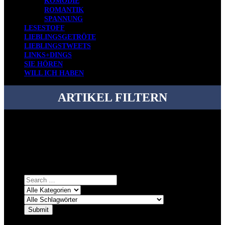
KOMÖDIE
ROMANTIK
SPANNUNG
LESESTOFF
LIEBLINGSGETRÖTE
LIEBLINGSTWEETS
LINKS+DINGS
SIE HÖREN
WILL ICH HABEN
ARTIKEL FILTERN
Bei über 5200 Artikeln im Blog muss man manchmal ein bisschen
systematischer suchen.
Einfach eine Kategorie markieren, ein passendes Schlagwort
auswählen und suchen lassen.