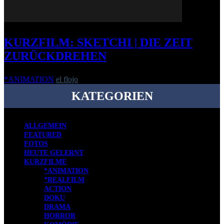
KURZFILM: SKETCHI | DIE ZEIT
ZURÜCKDREHEN
*ANIMATION
el flojo
-
18. Januar 2012
KATEGORIEN
ALLGEMEIN
FEATURED
FOTOS
HEUTE GELERNT
KURZFILME
*ANIMATION
*REALFILM
ACTION
DOKU
DRAMA
HORROR