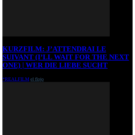
KURZFILM: J’ATTENDRAI LE
SUIVANT (I’LL WAIT FOR THE NEXT
ONE) | WER DIE LIEBE SUCHT
*REALFILM
el flojo
-
13. Januar 2011