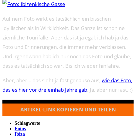
Auf nem Foto wirkt es tatsächlich ein bisschen
idyllischer als in Wirklichkeit. Das Ganze ist schon ne
ziemliche Tourifalle. Aber das ist ja egal, ich hab ja das
Foto und Erinnerungen, die immer mehr verblassen.
Und irgendwann hab ich nur noch das Foto und glaube,
dass es tatsächlich so war. Bis ich wieder hinfahre.
Aber, aber… das sieht ja fast genauso aus,
wie das Foto,
das es hier vor dreieinhab Jahre gab
. Ja, aber nur fast. ;)
ARTIKEL-LINK KOPIEREN UND TEILEN
Schlagworte
Fotos
Ibiza