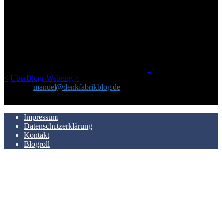
ÜBER DENKFABRIKBLOG
Ursprünglich vor über 25 Jahren mal dazu gedacht, den ganzen im
Netz gefundenen Kram, den ich meinen Freunden immer per Mail
geschickt habe, an einem Ort zu bündeln, ist das hier mit der Zeit zu
einem Blog geworden, das man auf dem Schirm haben sollte, wenn
man Kurzfilme mag und auch drumherum nichts gegen Fotos,
LinkTipps und gelegentlichen Kokolores hat.
_
<
UberBlogr Webring
>
Kontakt:
manuel@denkfabrikblog.de
AUCH HIER ZU FINDEN
Impressum
Datenschutzerklärung
Kontakt
Blogroll