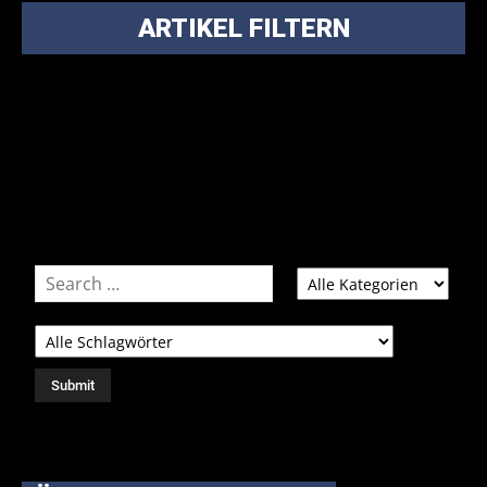
ARTIKEL FILTERN
Bei über 5200 Artikeln im Blog muss man manchmal ein
bisschen systematischer suchen.
Einfach eine Kategorie markieren, ein passendes Schlagwort
auswählen und suchen lassen.