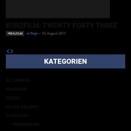
KURZFILM: TWENTY FORTY THREE
el flojo
-
15. August 2017
*REALFILM
KATEGORIEN
ALLGEMEIN
FEATURED
FOTOS
HEUTE GELERNT
KURZFILME
*ANIMATION