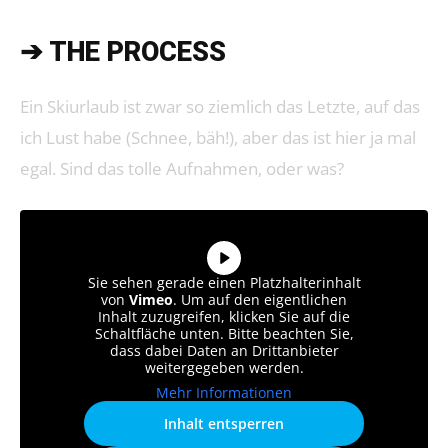
➔ THE PROCESS
Ein Skiurlaub ist zwar so ziemlich das Letzte, auf das
ich Lust habe (Schnee, bäh!), aber das ist hier ja mal
egal. Sind das tolle Aufnahmen, oder was?
Sie sehen gerade einen Platzhalterinhalt
von
Vimeo
. Um auf den eigentlichen
Inhalt zuzugreifen, klicken Sie auf die
Schaltfläche unten. Bitte beachten Sie,
dass dabei Daten an Drittanbieter
weitergegeben werden.
Mehr Informationen
Inhalt entsperren