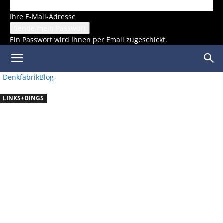
Ihre E-Mail-Adresse
Ein Passwort wird Ihnen per Email zugeschickt.
DenkfabrikBlog
LINKS+DINGS
LINK-
HALDE
FÜR DIE