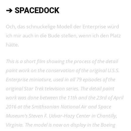
➔ SPACEDOCK
Och, das schnuckelige Modell der Enterprise würd
ich mir auch in die Bude stellen, wenn ich den Platz
hätte.
This is a short film showing the process of the detail
paint work on the conservation of the original U.S.S.
Enterprise miniature, used in all 79 episodes of the
original Star Trek television series. The detail paint
work was done between the 11th and the 23rd of April
2016 at the Smithsonian National Air and Space
Museum’s Steven F. Udvar-Hazy Center in Chantilly,
Virginia. The model is now on display in the Boeing