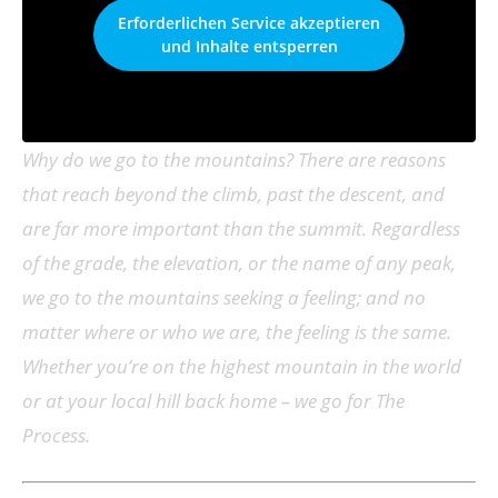
Erforderlichen Service akzeptieren
und Inhalte entsperren
Why do we go to the mountains? There are reasons
that reach beyond the climb, past the descent, and
are far more important than the summit. Regardless
of the grade, the elevation, or the name of any peak,
we go to the mountains seeking a feeling; and no
matter where or who we are, the feeling is the same.
Whether you’re on the highest mountain in the world
or at your local hill back home – we go for The
Process.