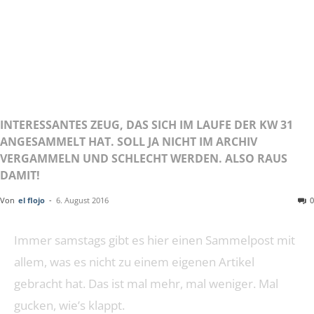
KALENDER
WOCHE 31
INTERESSANTES ZEUG, DAS SICH IM LAUFE DER KW 31
ANGESAMMELT HAT. SOLL JA NICHT IM ARCHIV
VERGAMMELN UND SCHLECHT WERDEN. ALSO RAUS
DAMIT!
Von
el flojo
-
6. August 2016
0
Immer samstags gibt es hier einen Sammelpost mit
allem, was es nicht zu einem eigenen Artikel
gebracht hat. Das ist mal mehr, mal weniger. Mal
gucken, wie’s klappt.