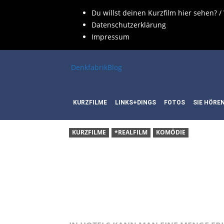
Du willst deinen Kurzfilm hier sehen? /
Datenschutzerklärung
Impressum
DenkfabrikBlog
KURZFILME
LINKS+DINGS
FOTOS
SIE HÖRE
KURZFILME
*REALFILM
KOMÖDIE
KURZFI
HOME