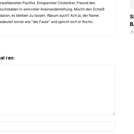
waltbereiter Pazifist. Entspannter Choleriker. Freund des
Buchstaben in sinnvoller Aneinanderreihung. Macht den Scheiß
 daran, es bleiben zu lassen. Warum auch? Ach ja, der Name.
S
eutet soviel wie "der Faule" und spricht sich
el flocho
.
.
B
29
l ran: