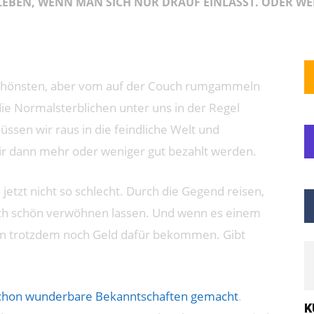
EBEN, WENN MAN SICH NUR DRAUF EINLÄSST. ODER WE
m schönsten, aber vom auf der Couch rumgammeln
e Normalsterblichen unter uns in der Regel
üssen wir raus in die feindliche Welt und
ir dann mehr oder weniger gut bezahlt werden.
a jetzt nicht so schlecht. Durch die Gegend reisen,
ich schön verwöhnen lassen. Und wenn es einem
hin trotzdem noch Geld dafür bekommen. Gibt
 schon wunderbare Bekanntschaften gemacht
.
K