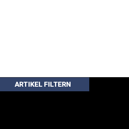
ARTIKEL FILTERN
ei über 5200 Artikeln im Blog muss man
anchmal ein bisschen systematischer suchen.
nfach eine Kategorie markieren, ein
assendes Schlagwort auswählen und suchen