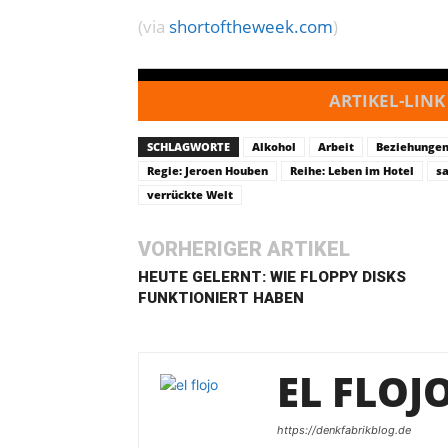
(via
shortoftheweek.com
)
ARTIKEL-LINK
SCHLAGWORTE
Alkohol
Arbeit
Beziehunge
Regie: Jeroen Houben
Reihe: Leben im Hotel
s
verrückte Welt
VORHERIGER ARTIKEL
HEUTE GELERNT: WIE FLOPPY DISKS
FUNKTIONIERT HABEN
EL FLOJ
https://denkfabrikblog.de