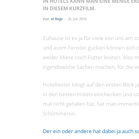
IN HOTELS KANN MAN EINE MENGE ERL
IN DIESEM KURZFILM.
Von
el flojo
-
26. Juli 2016
Zuhause ist es ja für viele von uns a
und ausm Fenster gucken können sich di
weder Miete noch Futter leisten. Also m
irgendwelche Sachen machen, für die w
Hoteltester klingt auf den ersten Blick j
in den besten Hotels einchecken und s
mal nicht gefallen hat, hat man immer
Schlimmeres.
Der ein oder andere hat dabei ja auch