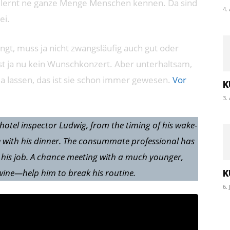
 lernt ne ganze Menge Menschen kennen. Da sind
4.
ei.
ängt, muss ja nicht zwangsläufig auch gut oder
t ja nu kein Wunschkonzert. Aber unterhaltsam,
ja lassen, das ist sie schon immer gewesen.
Vor
K
3.
hotel inspector Ludwig, from the timing of his wake-
ne with his dinner. The consummate professional has
de his job. A chance meeting with a much younger,
wine—help him to break his routine.
K
6. 