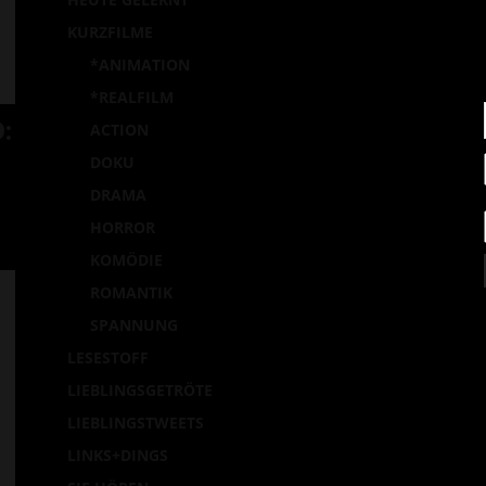
la
KURZFILME
*ANIMATION
*REALFILM
:
ACTION
DOKU
DRAMA
HORROR
KOMÖDIE
ROMANTIK
SPANNUNG
LESESTOFF
LIEBLINGSGETRÖTE
LIEBLINGSTWEETS
LINKS+DINGS