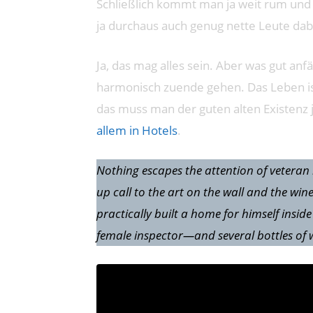
Schließlich kommt man ja weit rum und
ja durchaus auch genug nette Leute dab
Ja, das mag alles sein. Aber was gut anf
harmonisch zuende gehen. Das Leben is
das muss man der guten alten Existenz 
allem in Hotels
.
Nothing escapes the attention of veteran 
up call to the art on the wall and the wi
practically built a home for himself insi
female inspector—and several bottles of 