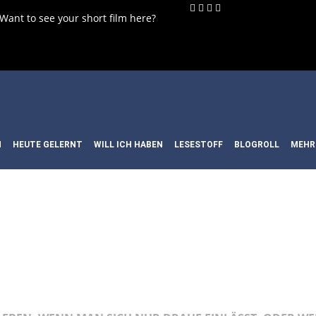
 Want to see your short film here?
N
HEUTE GELERNT
WILL ICH HABEN
LESESTOFF
BLOGROLL
MEHR
LM: HOME SU