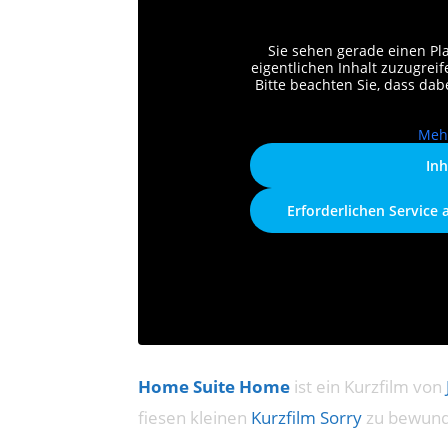
Sie sehen gerade einen Pl
eigentlichen Inhalt zuzugreife
Bitte beachten Sie, dass da
Meh
Inh
Erforderlichen Service 
Home Suite Home
ist ein Kurzfilm von
fiesen kleinen
Kurzfilm Sorry
zu bewund