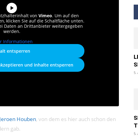
atzhalterinhalt von
Vimeo
. Um auf den
n, klicken Sie auf die Schaltfläche unten.
bei Daten an Drittanbieter weitergegeben
werden.
r Informationen
alt entsperren
L
S
akzeptieren und Inhalte entsperren
5.
S
Jeroen Houben
, von dem es hier auch schon den
T
ern gab.
5.