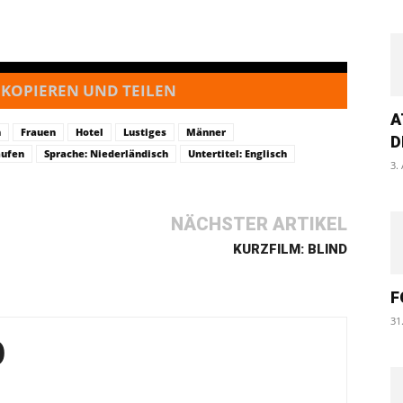
 KOPIEREN UND TEILEN
A
n
Frauen
Hotel
Lustiges
Männer
D
aufen
Sprache: Niederländisch
Untertitel: Englisch
3.
NÄCHSTER ARTIKEL
KURZFILM: BLIND
F
31
O