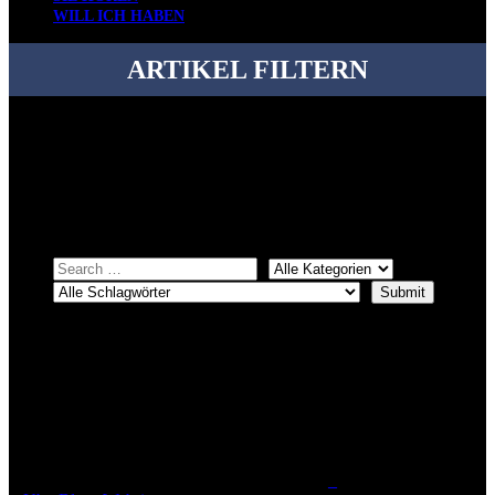
WILL ICH HABEN
ARTIKEL FILTERN
Bei über 5200 Artikeln im Blog muss man manchmal ein bisschen
systematischer suchen.
Einfach eine Kategorie markieren, ein passendes Schlagwort
auswählen und suchen lassen.
ÜBER DENKFABRIKBLOG
Ursprünglich vor über 25 Jahren mal dazu gedacht, den ganzen im
Netz gefundenen Kram, den ich meinen Freunden immer per Mail
geschickt habe, an einem Ort zu bündeln, ist das hier mit der Zeit zu
einem Blog geworden, das man auf dem Schirm haben sollte, wenn
man Kurzfilme mag und auch drumherum nichts gegen Fotos,
LinkTipps und gelegentlichen Kokolores hat.
_