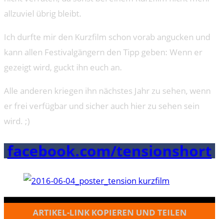
allzuviel übrig bleibt.
Ich durfte mir den Kurzfilm schon vorab angucken und
kann allen Festivalgängern den Tipp geben: Wenn er
gezeigt wird, guckt ihn euch an.
Alle anderen kriegen ihn nächstes Jahr zu sehen, wenn
er frei verfügbar und sicher auch hier zu sehen sein
wird. ;)
facebook.com/tensionshort
ARTIKEL-LINK KOPIEREN UND TEILEN