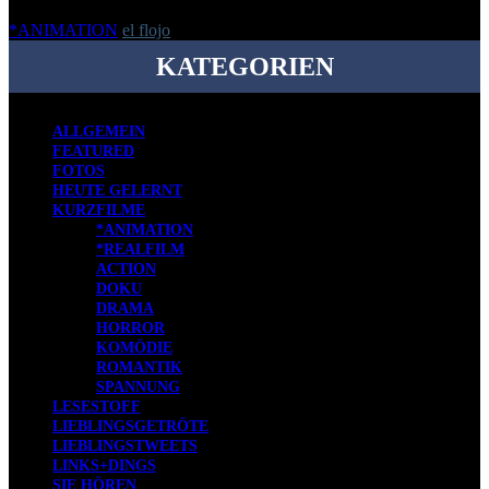
*ANIMATION
el flojo
-
4. Januar 2012
KATEGORIEN
ALLGEMEIN
FEATURED
FOTOS
HEUTE GELERNT
KURZFILME
*ANIMATION
*REALFILM
ACTION
DOKU
DRAMA
HORROR
KOMÖDIE
ROMANTIK
SPANNUNG
LESESTOFF
LIEBLINGSGETRÖTE
LIEBLINGSTWEETS
LINKS+DINGS
SIE HÖREN