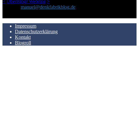
<
UberBlogr Webring
>
Kontakt:
manuel@denkfabrikblog.de
AUCH HIER ZU FINDEN
Impressum
Datenschutzerklärung
Kontakt
Blogroll