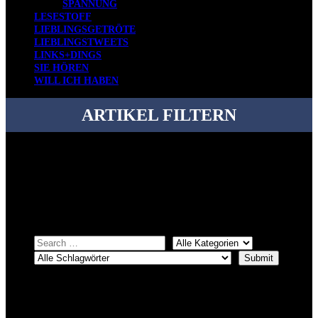
SPANNUNG
LESESTOFF
LIEBLINGSGETRÖTE
LIEBLINGSTWEETS
LINKS+DINGS
SIE HÖREN
WILL ICH HABEN
ARTIKEL FILTERN
Bei über 5200 Artikeln im Blog muss man manchmal ein bisschen
systematischer suchen.
Einfach eine Kategorie markieren, ein passendes Schlagwort
auswählen und suchen lassen.
ÜBER DENKFABRIKBLOG
Ursprünglich vor über 25 Jahren mal dazu gedacht, den ganzen im