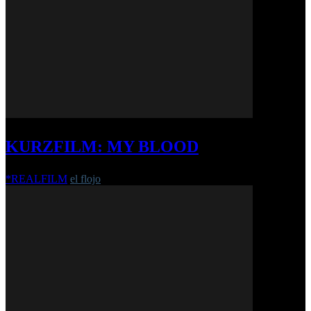
KURZFILM: MY BLOOD
*REALFILM
el flojo
-
20. April 2020