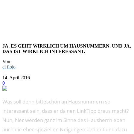
ZICKZAC
JA, ES GEHT WIRKLICH UM HAUSNUMMERN. UND JA,
DAS IST WIRKLICH INTERESSANT.
Von
el flojo
-
14. April 2016
0
Was soll denn bitteschön an Hausnummern so
interessant sein, dass er da nen LinkTipp draus macht?
Nun, hier werden ganz im Sinne des Hausherrn eben
auch die eher speziellen Neigungen bedient und dazu