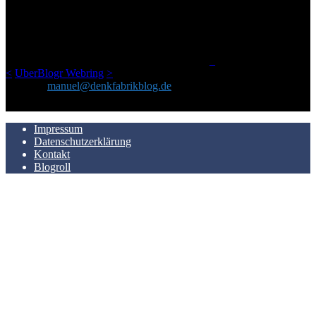
Netz gefundenen Kram, den ich meinen Freunden immer per Mail
geschickt habe, an einem Ort zu bündeln, ist das hier mit der Zeit zu
einem Blog geworden, das man auf dem Schirm haben sollte, wenn
man Kurzfilme mag und auch drumherum nichts gegen Fotos,
LinkTipps und gelegentlichen Kokolores hat.
_
<
UberBlogr Webring
>
Kontakt:
manuel@denkfabrikblog.de
AUCH HIER ZU FINDEN
Impressum
Datenschutzerklärung
Kontakt
Blogroll