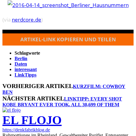
(via
nerdcore.de
)
ARTIKEL-LINK KOPIEREN UND TEILEN
Schlagworte
Berlin
Daten
interessant
LinkTipps
VORHERIGER ARTIKEL
KURZFILM: COWBOY
BEN
NÄCHSTER ARTIKEL
LINKTIPP: EVERY SHOT
KOBE BRYANT EVER TOOK. ALL 30,699 OF THEM
EL FLOJO
https://denkfabrikblog.de
Ruhrpottjunge im Rheinland. Gewaltbereiter Pazifist. Entspannter