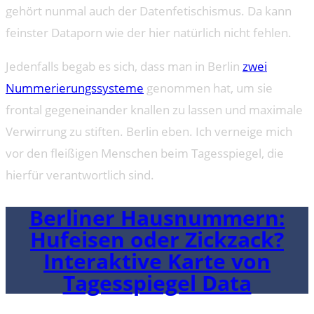
gehört nunmal auch der Datenfetischismus. Da kann
feinster Dataporn wie der hier natürlich nicht fehlen.
Jedenfalls begab es sich, dass man in Berlin
zwei
Nummerierungssysteme
genommen hat, um sie
frontal gegeneinander knallen zu lassen und maximale
Verwirrung zu stiften. Berlin eben. Ich verneige mich
vor den fleißigen Menschen beim Tagesspiegel, die
hierfür verantwortlich sind.
Berliner Hausnummern:
Hufeisen oder Zickzack?
Interaktive Karte von
Tagesspiegel Data