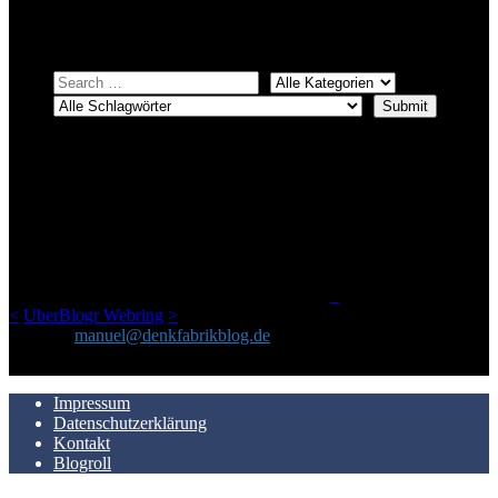
Einfach eine Kategorie markieren, ein passendes Schlagwort
auswählen und suchen lassen.
ÜBER DENKFABRIKBLOG
Ursprünglich vor über 25 Jahren mal dazu gedacht, den ganzen im
Netz gefundenen Kram, den ich meinen Freunden immer per Mail
geschickt habe, an einem Ort zu bündeln, ist das hier mit der Zeit zu
einem Blog geworden, das man auf dem Schirm haben sollte, wenn
man Kurzfilme mag und auch drumherum nichts gegen Fotos,
LinkTipps und gelegentlichen Kokolores hat.
_
<
UberBlogr Webring
>
Kontakt:
manuel@denkfabrikblog.de
AUCH HIER ZU FINDEN
Impressum
Datenschutzerklärung
Kontakt
Blogroll