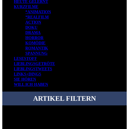
HEUTE GELERNT
KURZFILME
*ANIMATION
*REALFILM
ACTION
DOKU
DRAMA
HORROR
KOMÖDIE
ROMANTIK
SPANNUNG
LESESTOFF
LIEBLINGSGETRÖTE
LIEBLINGSTWEETS
LINKS+DINGS
SIE HÖREN
WILL ICH HABEN
ARTIKEL FILTERN
Bei über 5200 Artikeln im Blog muss man manchmal ein bisschen
systematischer suchen.