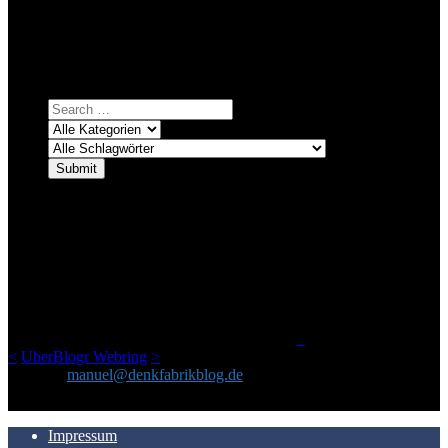
Bei über 5200 Artikeln im Blog muss man manchmal ein bisschen
systematischer suchen.
Einfach eine Kategorie markieren, ein passendes Schlagwort
auswählen und suchen lassen.
ÜBER DENKFABRIKBLOG
Ursprünglich vor über 25 Jahren mal dazu gedacht, den ganzen im
Netz gefundenen Kram, den ich meinen Freunden immer per Mail
geschickt habe, an einem Ort zu bündeln, ist das hier mit der Zeit zu
einem Blog geworden, das man auf dem Schirm haben sollte, wenn
man Kurzfilme mag und auch drumherum nichts gegen Fotos,
LinkTipps und gelegentlichen Kokolores hat.
_
<
UberBlogr Webring
>
Kontakt:
manuel@denkfabrikblog.de
AUCH HIER ZU FINDEN
Impressum