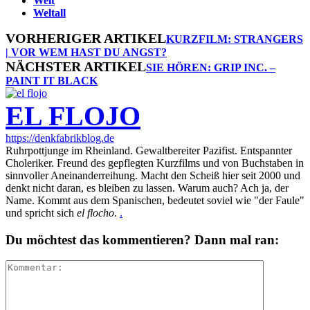
Welt
Weltall
VORHERIGER ARTIKEL
KURZFILM: STRANGERS
| VOR WEM HAST DU ANGST?
NÄCHSTER ARTIKEL
SIE HÖREN: GRIP INC. –
PAINT IT BLACK
EL FLOJO
https://denkfabrikblog.de
Ruhrpottjunge im Rheinland. Gewaltbereiter Pazifist. Entspannter
Choleriker. Freund des gepflegten Kurzfilms und von Buchstaben in
sinnvoller Aneinanderreihung. Macht den Scheiß hier seit 2000 und
denkt nicht daran, es bleiben zu lassen. Warum auch? Ach ja, der
Name. Kommt aus dem Spanischen, bedeutet soviel wie "der Faule"
und spricht sich
el flocho
.
.
Du möchtest das kommentieren? Dann mal ran: