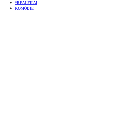
*REALFILM
KOMÖDIE
KURZFILM
ONE MAN
AND HIS
DOG |
VÖLLIG