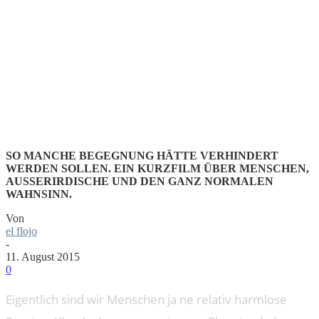
NORMALE
MENSCHE
SO MANCHE BEGEGNUNG HÄTTE VERHINDERT
WERDEN SOLLEN. EIN KURZFILM ÜBER MENSCHEN,
AUSSERIRDISCHE UND DEN GANZ NORMALEN W
AHNSINN.
Von
el flojo
-
11. August 2015
0
Eigentlich sind wir Menschen ja ne relativ harmlose