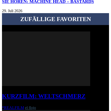
SIE HÖREN: MACHINE HEAD – BASTARDS
29. Juli 2026
ZUFÄLLIGE FAVORITEN
KURZFILM: WELTSCHMERZ
*REALFILM
el flojo
-
27. Mai 2019