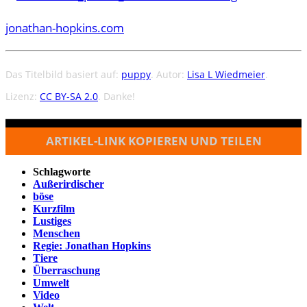
jonathan-hopkins.com
Das Titelbild basiert auf:
puppy
. Autor:
Lisa L Wiedmeier
.
Lizenz:
CC BY-SA 2.0
. Danke!
ARTIKEL-LINK KOPIEREN UND TEILEN
Schlagworte
Außerirdischer
böse
Kurzfilm
Lustiges
Menschen
Regie: Jonathan Hopkins
Tiere
Überraschung
Umwelt
Video