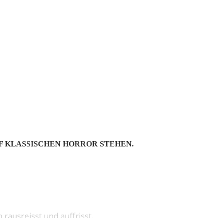
M BESTEN SIND
F KLASSISCHEN HORROR STEHEN.
rausreisst und auffrisst.