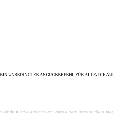
ILD EATER | A
 FRISCH SIND!
EIN UNBEDINGTER ANGUCKBEFEHL FÜR ALLE, DIE AU
 eindeutig die Angst davor, dass einem jemand die Augen 