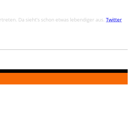
treten. Da sieht’s schon etwas lebendiger aus.
Twitter