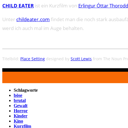
CHILD EATER
ist ein Kurzfilm von
Erlingur Óttar Thorod
Unter
childeater.com
findet man die noch stark ausbauf
werd ich auch mal im Auge behalten.
Titelbild:
Place Setting
designed by
Scott Lewis
from The Noun Pro
Schlagworte
böse
brutal
Gewalt
Horror
Kinder
Kino
Kurzfilm