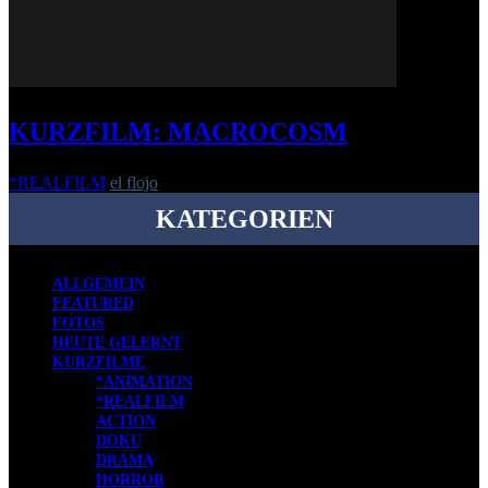
KURZFILM: MACROCOSM
*REALFILM
el flojo
-
8. Januar 2021
KATEGORIEN
ALLGEMEIN
FEATURED
FOTOS
HEUTE GELERNT
KURZFILME
*ANIMATION
*REALFILM
ACTION
DOKU
DRAMA
HORROR