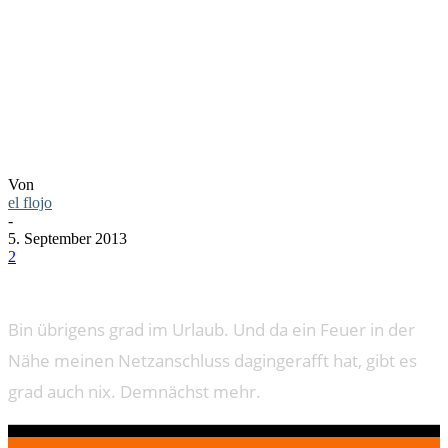
AFK
Von
el flojo
-
5. September 2013
2
Bin übrigens grad im Urlaub. Und da ein Feuer in der
Nähe meinen Netzanschluss dagingerafft hat, gibt es
grad auch nix. Demnächst mehr.