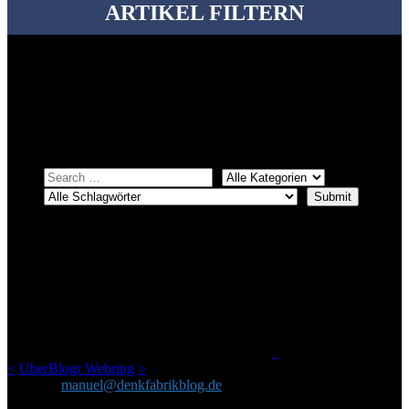
ARTIKEL FILTERN
Bei über 5200 Artikeln im Blog muss man manchmal ein bisschen
systematischer suchen.
Einfach eine Kategorie markieren, ein passendes Schlagwort
auswählen und suchen lassen.
ÜBER DENKFABRIKBLOG
Ursprünglich vor über 25 Jahren mal dazu gedacht, den ganzen im
Netz gefundenen Kram, den ich meinen Freunden immer per Mail
geschickt habe, an einem Ort zu bündeln, ist das hier mit der Zeit zu
einem Blog geworden, das man auf dem Schirm haben sollte, wenn
man Kurzfilme mag und auch drumherum nichts gegen Fotos,
LinkTipps und gelegentlichen Kokolores hat.
_
<
UberBlogr Webring
>
Kontakt:
manuel@denkfabrikblog.de
AUCH HIER ZU FINDEN