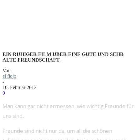
NIEMANDEN
ZU ERSETZEN
EIN RUHIGER FILM ÜBER EINE GUTE UND SEHR
ALTE FREUNDSCHAFT.
Von
el flojo
-
10. Februar 2013
0
Man kann gar nicht ermessen, wie wichtig Freunde für
uns sind.
Freunde sind nicht nur da, um all die schönen