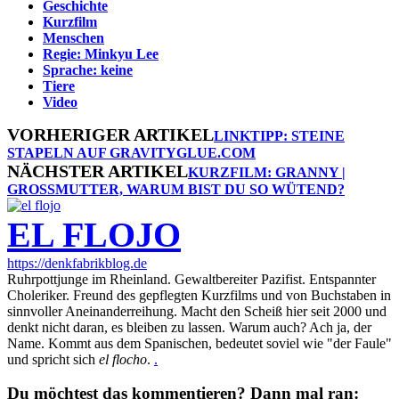
Geschichte
Kurzfilm
Menschen
Regie: Minkyu Lee
Sprache: keine
Tiere
Video
VORHERIGER ARTIKEL
LINKTIPP: STEINE
STAPELN AUF GRAVITYGLUE.COM
NÄCHSTER ARTIKEL
KURZFILM: GRANNY |
GROSSMUTTER, WARUM BIST DU SO WÜTEND?
EL FLOJO
https://denkfabrikblog.de
Ruhrpottjunge im Rheinland. Gewaltbereiter Pazifist. Entspannter
Choleriker. Freund des gepflegten Kurzfilms und von Buchstaben in
sinnvoller Aneinanderreihung. Macht den Scheiß hier seit 2000 und
denkt nicht daran, es bleiben zu lassen. Warum auch? Ach ja, der
Name. Kommt aus dem Spanischen, bedeutet soviel wie "der Faule"
und spricht sich
el flocho
.
.
Du möchtest das kommentieren? Dann mal ran: