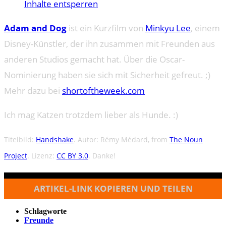
Inhalte entsperren
Adam and Dog
ist ein Kurzfilm von
Minkyu Lee
, einem
Disney-Künstler, der ihn zusammen mit Freunden aus
anderen Studios gemacht hat. Über die Oscar-
Nominierung haben sie sich mit Sicherheit gefreut. ;)
Mehr dazu bei
shortoftheweek.com
Ich mag Katzen trotzdem lieber als Hunde. :)
Titelbild:
Handshake
. Autor: Rémy Médard, from
The Noun
Project
. Lizenz:
CC BY 3.0
. Danke!
ARTIKEL-LINK KOPIEREN UND TEILEN
Schlagworte
Freunde