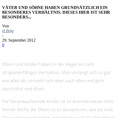
VÄTER UND SÖHNE HABEN GRUNDSÄTZLICH EIN
BESONDERES VERHÄLTNIS. DIESES HIER IST SEHR
BESONDERS...
Von
el flojo
-
29. September 2012
0
Eltern und Kinder haben in der Regel ein sehr
strapazierfähiges Verhältnis. Man verlangt sich so gut
wie alles ab, verzeiht sich aber auch alles und geht
durch dick und dünn.
Für heranwachsende Kinder ist es dummerweise nicht
immer leicht, die Eltern so zu akzeptieren, wie sie sind.
Das kann so weit gehen, dass Kinder sich für ihre Eltern