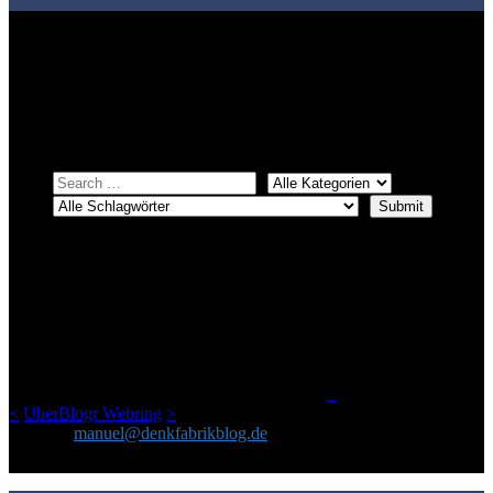
Bei über 5200 Artikeln im Blog muss man manchmal ein bisschen
systematischer suchen.
Einfach eine Kategorie markieren, ein passendes Schlagwort
auswählen und suchen lassen.
ÜBER DENKFABRIKBLOG
Ursprünglich vor über 25 Jahren mal dazu gedacht, den ganzen im
Netz gefundenen Kram, den ich meinen Freunden immer per Mail
geschickt habe, an einem Ort zu bündeln, ist das hier mit der Zeit zu
einem Blog geworden, das man auf dem Schirm haben sollte, wenn
man Kurzfilme mag und auch drumherum nichts gegen Fotos,
LinkTipps und gelegentlichen Kokolores hat.
_
<
UberBlogr Webring
>
Kontakt:
manuel@denkfabrikblog.de
AUCH HIER ZU FINDEN