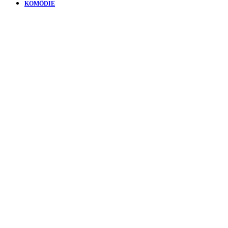
KOMÖDIE
KURZFILM
ELLIOT’S
ZOO |
VATER
UND SOHN