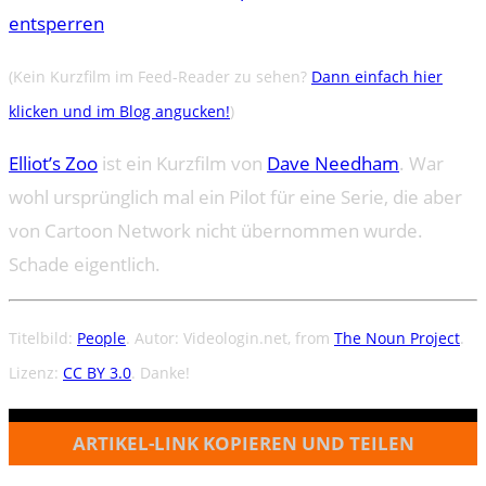
entsperren
(Kein Kurzfilm im Feed-Reader zu sehen?
Dann einfach hier
klicken und im Blog angucken!
)
Elliot’s Zoo
ist ein Kurzfilm von
Dave Needham
. War
wohl ursprünglich mal ein Pilot für eine Serie, die aber
von Cartoon Network nicht übernommen wurde.
Schade eigentlich.
Titelbild:
People
. Autor: Videologin.net, from
The Noun Project
.
Lizenz:
CC BY 3.0
. Danke!
ARTIKEL-LINK KOPIEREN UND TEILEN