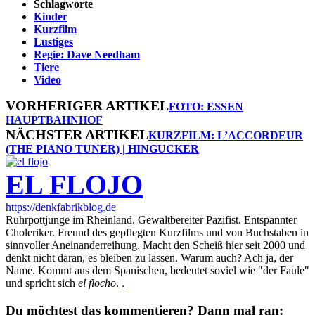
Schlagworte
Kinder
Kurzfilm
Lustiges
Regie: Dave Needham
Tiere
Video
VORHERIGER ARTIKEL
FOTO: ESSEN
HAUPTBAHNHOF
NÄCHSTER ARTIKEL
KURZFILM: L’ACCORDEUR
(THE PIANO TUNER) | HINGUCKER
EL FLOJO
https://denkfabrikblog.de
Ruhrpottjunge im Rheinland. Gewaltbereiter Pazifist. Entspannter
Choleriker. Freund des gepflegten Kurzfilms und von Buchstaben in
sinnvoller Aneinanderreihung. Macht den Scheiß hier seit 2000 und
denkt nicht daran, es bleiben zu lassen. Warum auch? Ach ja, der
Name. Kommt aus dem Spanischen, bedeutet soviel wie "der Faule"
und spricht sich
el flocho
.
.
Du möchtest das kommentieren? Dann mal ran: