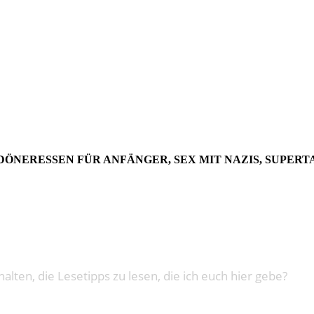
F – AUSGA
, DÖNERESSEN FÜR ANFÄNGER, SEX MIT NAZIS, SUPE
alten, die Lesetipps zu lesen, die ich euch hier gebe?