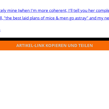
y mine (when I'm more coherent, I'll tell you her complet
ll, "the best laid plans of mice & men go astray" and my ne
m
ARTIKEL-LINK KOPIEREN UND TEILEN