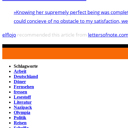
»Knowing her supremely perfect being was completel
could concieve of no obstacle to my satisfaction, we
elflojo
recommended this article from
lettersofnote.co
Schlagworte
Arbeit
Deutschland
Döner
Fernsehen
fressen
Lesestoff
Literatur
Nazipack
Olympia
Politik
Reisen
Scheiße