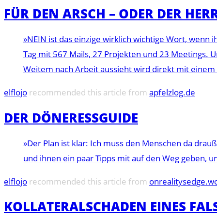
FÜR DEN ARSCH – ODER DER HERR
»NEIN ist das einzige wirklich wichtige Wort, wenn 
Tag mit 567 Mails, 27 Projekten und 23 Meetings. U
Weitem nach Arbeit aussieht wird direkt mit eine
elflojo
recommended this article from
apfelzlog.de
DER DÖNERESSGUIDE
»Der Plan ist klar: Ich muss den Menschen da drau
und ihnen ein paar Tipps mit auf den Weg geben, 
elflojo
recommended this article from
onrealitysedge.w
KOLLATERALSCHADEN EINES FAL