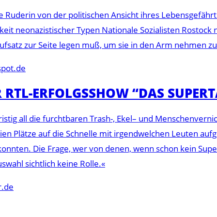
e Ruderin von der politischen Ansicht ihres Lebensgefäh
keit neonazistischer Typen Nationale Sozialisten Rostock n
-Aufsatz zur Seite legen muß, um sie in den Arm nehmen z
spot.de
R RTL-ERFOLGSSHOW “DAS SUPERT
rzfristig all die furchtbaren Trash-, Ekel– und Menschenve
n Plätze auf die Schnelle mit irgendwelchen Leuten aufge
onnten. Die Frage, wer von denen, wenn schon kein Super
swahl sichtlich keine Rolle.«
r.de