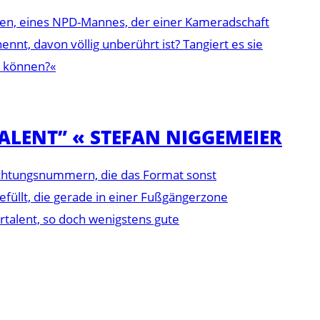
rten, eines NPD-Mannes, der einer Kameradschaft
ennt, davon völlig unberührt ist? Tangiert es sie
u können?«
ALENT” « STEFAN NIGGEMEIER
rnichtungsnummern, die das Format sonst
füllt, die gerade in einer Fußgängerzone
talent, so doch wenigstens gute