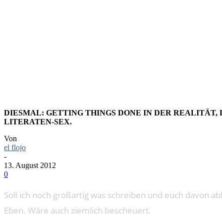
LESESTOF
DIESMAL: GETTING THINGS DONE IN DER REALITÄT
LITERATEN-SEX.
Von
el flojo
-
13. August 2012
0
Soll ich noch großartig was schreiben und euch davon abh
Eben. Wäre auch ziemlich bescheuert.