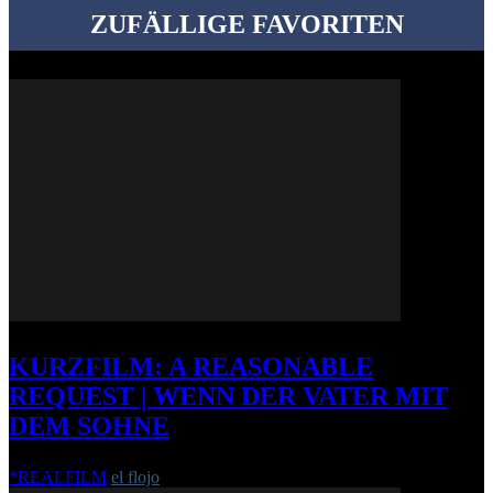
ZUFÄLLIGE FAVORITEN
KURZFILM: A REASONABLE
REQUEST | WENN DER VATER MIT
DEM SOHNE
*REALFILM
el flojo
-
23. Juni 2015