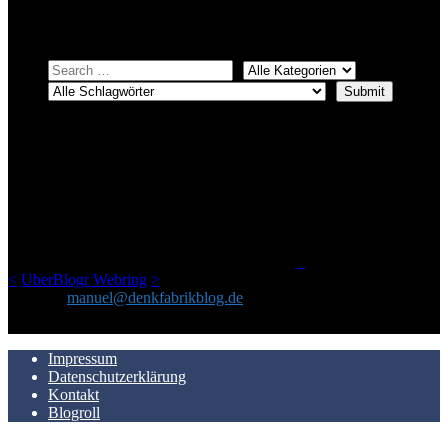
Einfach eine Kategorie markieren, ein passendes Schlagwort
auswählen und suchen lassen.
ÜBER DENKFABRIKBLOG
Ursprünglich vor über 25 Jahren mal dazu gedacht, den ganzen im
Netz gefundenen Kram, den ich meinen Freunden immer per Mail
geschickt habe, an einem Ort zu bündeln, ist das hier mit der Zeit zu
einem Blog geworden, das man auf dem Schirm haben sollte, wenn
man Kurzfilme mag und auch drumherum nichts gegen Fotos,
LinkTipps und gelegentlichen Kokolores hat.
_
<
UberBlogr Webring
>
Kontakt:
manuel@denkfabrikblog.de
AUCH HIER ZU FINDEN
Impressum
Datenschutzerklärung
Kontakt
Blogroll