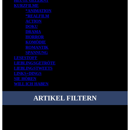
HEUTE GELERNT
KURZFILME
*ANIMATION
*REALFILM
ACTION
DOKU
DRAMA
HORROR
KOMÖDIE
ROMANTIK
SPANNUNG
LESESTOFF
LIEBLINGSGETRÖTE
LIEBLINGSTWEETS
LINKS+DINGS
SIE HÖREN
WILL ICH HABEN
ARTIKEL FILTERN
Bei über 5200 Artikeln im Blog muss man manchmal ein bisschen
systematischer suchen.