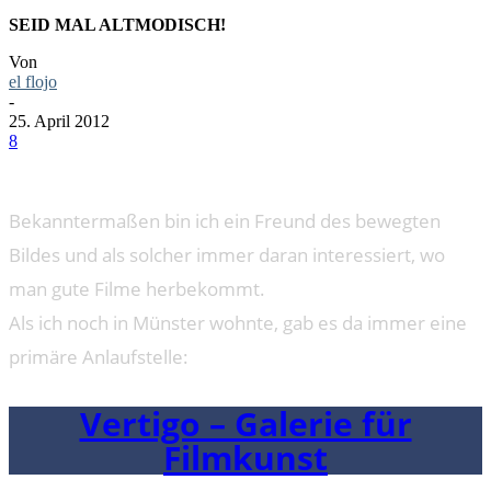
SEID MAL ALTMODISCH!
Von
el flojo
-
25. April 2012
8
Bekanntermaßen bin ich ein Freund des bewegten
Bildes und als solcher immer daran interessiert, wo
man gute Filme herbekommt.
Als ich noch in Münster wohnte, gab es da immer eine
primäre Anlaufstelle:
Vertigo – Galerie für
Filmkunst