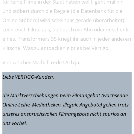
für feine Filme in der Stadt haben wollt, geht mal hin
und stöbert durch die Regale (die Datenbank für die
Online-Stöberei wird scheinbar gerade überarbeitet).
Leiht euch Filme aus, holt euch ein Abo oder veschenkt
eines. Transformers 35 kriegt ihr auch in jeder anderen
Klitsche. Was zu entdecken gibt es bei Vertigo.
Von welcher Mail ich rede? Ach ja:
Liebe VERTIGO-Kunden,
die Marktverschiebungen beim Filmangebot (wachsende
Online-Leihe, Mediatheken, illegale Angebote) gehen trotz
unseres anspruchsvollen Filmangebots nicht spurlos an
uns vorbei.