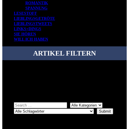
ROMANTIK
SPANNUNG
LESESTOFF
LIEBLINGSGETRÖTE
LIEBLINGSTWEETS
LINKS+DINGS
SIE HÖREN
WILL ICH HABEN
ARTIKEL FILTERN
Bei über 5200 Artikeln im Blog muss man manchmal ein bisschen
systematischer suchen.
Einfach eine Kategorie markieren, ein passendes Schlagwort
auswählen und suchen lassen.
ÜBER DENKFABRIKBLOG