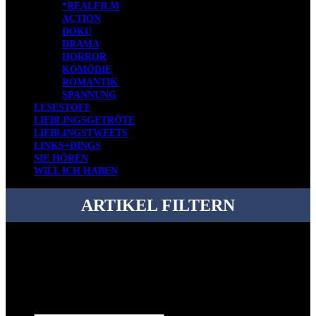
*REALFILM
ACTION
DOKU
DRAMA
HORROR
KOMÖDIE
ROMANTIK
SPANNUNG
LESESTOFF
LIEBLINGSGETRÖTE
LIEBLINGSTWEETS
LINKS+DINGS
SIE HÖREN
WILL ICH HABEN
ARTIKEL FILTERN
Bei über 5200 Artikeln im Blog muss man manchmal ein bisschen
systematischer suchen.
Einfach eine Kategorie markieren, ein passendes Schlagwort
auswählen und suchen lassen.