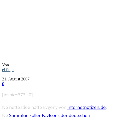
BLOGOSP
IN ICONS
Von
el flojo
-
21. August 2007
0
[inspic=373,,,0]
Ne nette Idee hatte Evgeny von
Internetnotizen.de
:
Ne
Sammlung aller FavIcons der deutschen