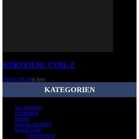
KURZFILM: CTRL Z
*REALFILM
el flojo
-
20. November 2019
KATEGORIEN
ALLGEMEIN
FEATURED
FOTOS
HEUTE GELERNT
KURZFILME
*ANIMATION