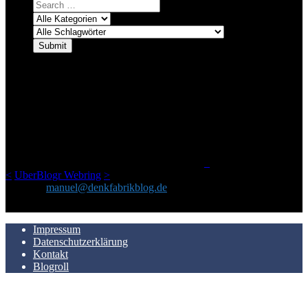
ÜBER DENKFABRIKBLOG
Ursprünglich vor über 25 Jahren mal dazu gedacht, den ganzen im
Netz gefundenen Kram, den ich meinen Freunden immer per Mail
geschickt habe, an einem Ort zu bündeln, ist das hier mit der Zeit zu
einem Blog geworden, das man auf dem Schirm haben sollte, wenn
man Kurzfilme mag und auch drumherum nichts gegen Fotos,
LinkTipps und gelegentlichen Kokolores hat.
_
<
UberBlogr Webring
>
Kontakt:
manuel@denkfabrikblog.de
AUCH HIER ZU FINDEN
Impressum
Datenschutzerklärung
Kontakt
Blogroll