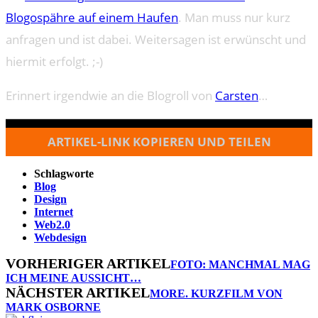
Blogospähre auf einem Haufen
. Man muss nur kurz
anfragen und ist dabei. Weitersagen ist erwünscht und
hiermit erfolgt. ;-)
Erinnert irgendwie an die Blogroll von
Carsten
…
ARTIKEL-LINK KOPIEREN UND TEILEN
Schlagworte
Blog
Design
Internet
Web2.0
Webdesign
VORHERIGER ARTIKEL
FOTO: MANCHMAL MAG
ICH MEINE AUSSICHT…
NÄCHSTER ARTIKEL
MORE. KURZFILM VON
MARK OSBORNE