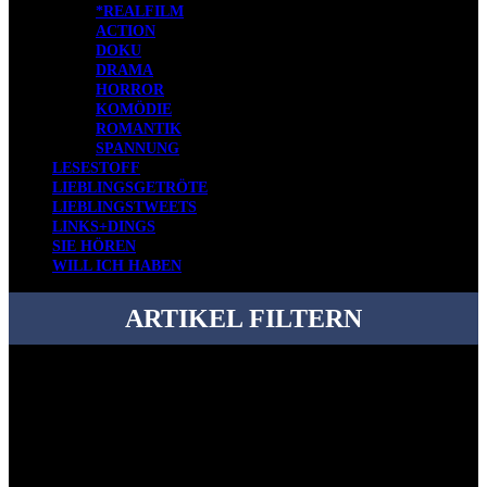
*REALFILM
ACTION
DOKU
DRAMA
HORROR
KOMÖDIE
ROMANTIK
SPANNUNG
LESESTOFF
LIEBLINGSGETRÖTE
LIEBLINGSTWEETS
LINKS+DINGS
SIE HÖREN
WILL ICH HABEN
ARTIKEL FILTERN
Bei über 5200 Artikeln im Blog muss man manchmal ein bisschen
systematischer suchen.
Einfach eine Kategorie markieren, ein passendes Schlagwort
auswählen und suchen lassen.