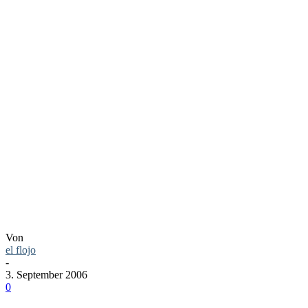
WENN DAS
WÖRTCHEN
„WENN“
NICHT WÄR…
Von
el flojo
-
3. September 2006
0