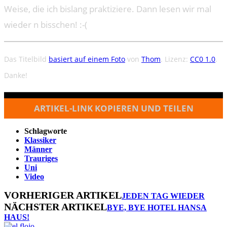
Weise, die ich bislang praktiziere. Dann lesen wir mal
wieder n bisschen! :-(
Das Titelbild
basiert auf einem Foto
von
Thom
. Lizenz:
CC0 1.0
.
Danke!
ARTIKEL-LINK KOPIEREN UND TEILEN
Schlagworte
Klassiker
Männer
Trauriges
Uni
Video
VORHERIGER ARTIKEL
JEDEN TAG WIEDER
NÄCHSTER ARTIKEL
BYE, BYE HOTEL HANSA
HAUS!