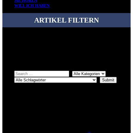
SIE HÖREN
WILL ICH HABEN
ARTIKEL FILTERN
Bei über 5200 Artikeln im Blog muss man manchmal ein bisschen
systematischer suchen.
Einfach eine Kategorie markieren, ein passendes Schlagwort
auswählen und suchen lassen.
ÜBER DENKFABRIKBLOG
Ursprünglich vor über 25 Jahren mal dazu gedacht, den ganzen im
Netz gefundenen Kram, den ich meinen Freunden immer per Mail
geschickt habe, an einem Ort zu bündeln, ist das hier mit der Zeit zu
einem Blog geworden, das man auf dem Schirm haben sollte, wenn
man Kurzfilme mag und auch drumherum nichts gegen Fotos,
LinkTipps und gelegentlichen Kokolores hat.
_