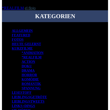
*REALFILM
el flojo
-
11. Dezember 2017
KATEGORIEN
ALLGEMEIN
FEATURED
FOTOS
HEUTE GELERNT
KURZFILME
*ANIMATION
*REALFILM
ACTION
DOKU
DRAMA
HORROR
KOMÖDIE
ROMANTIK
SPANNUNG
LESESTOFF
LIEBLINGSGETRÖTE
LIEBLINGSTWEETS
LINKS+DINGS