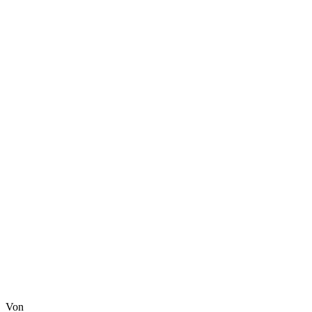
ALLES,
WAS
MÄNNERN
SPASS M
ACHT
Von