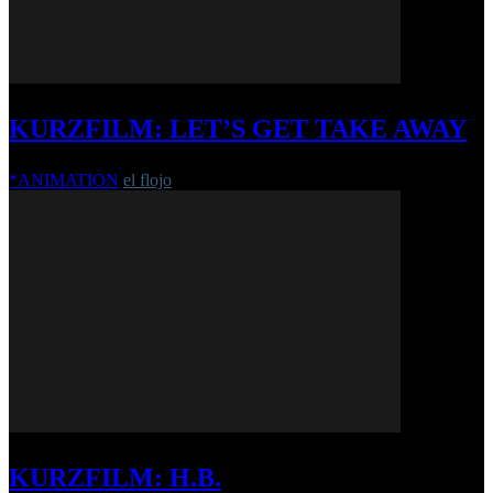
KURZFILM: LET’S GET TAKE AWAY
*ANIMATION
el flojo
-
10. Oktober 2018
KURZFILM: H.B.