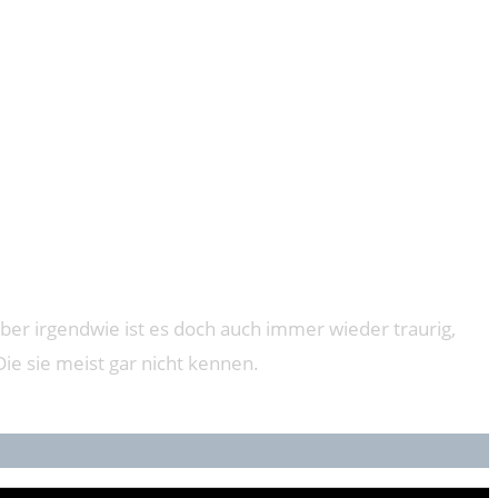
HIE
ber irgendwie ist es doch auch immer wieder traurig,
ie sie meist gar nicht kennen.