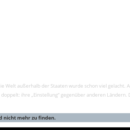
 DIE GEOGRAP
ie Welt außerhalb der Staaten wurde schon viel gelacht. A
doppelt: ihre „Einstellung“ gegenüber anderen Ländern. D
nd nicht mehr zu finden.