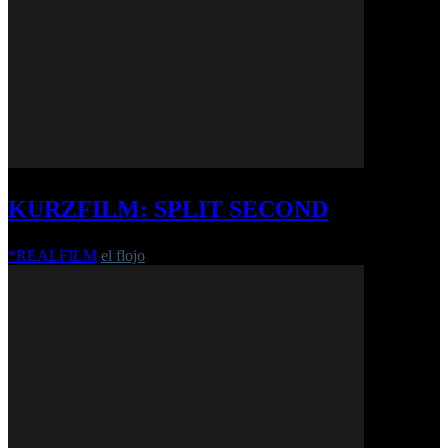
KURZFILM: SPLIT SECOND
*REALFILM
el flojo
-
19. April 2021