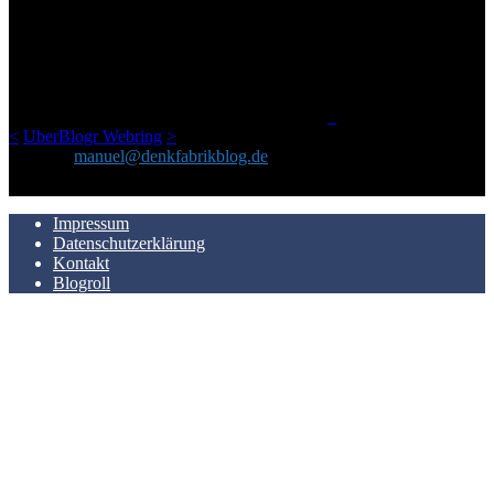
Ursprünglich vor über 25 Jahren mal dazu gedacht, den ganzen im
Netz gefundenen Kram, den ich meinen Freunden immer per Mail
geschickt habe, an einem Ort zu bündeln, ist das hier mit der Zeit zu
einem Blog geworden, das man auf dem Schirm haben sollte, wenn
man Kurzfilme mag und auch drumherum nichts gegen Fotos,
LinkTipps und gelegentlichen Kokolores hat.
_
<
UberBlogr Webring
>
Kontakt:
manuel@denkfabrikblog.de
AUCH HIER ZU FINDEN
Impressum
Datenschutzerklärung
Kontakt
Blogroll