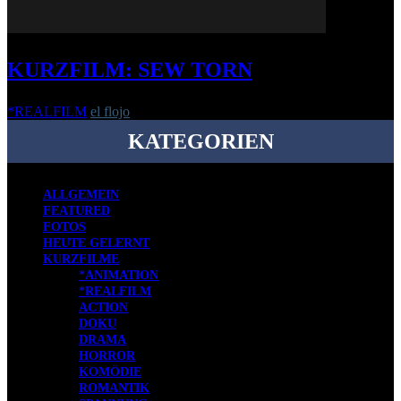
KURZFILM: SEW TORN
*REALFILM
el flojo
-
7. Januar 2020
KATEGORIEN
ALLGEMEIN
FEATURED
FOTOS
HEUTE GELERNT
KURZFILME
*ANIMATION
*REALFILM
ACTION
DOKU
DRAMA
HORROR
KOMÖDIE
ROMANTIK