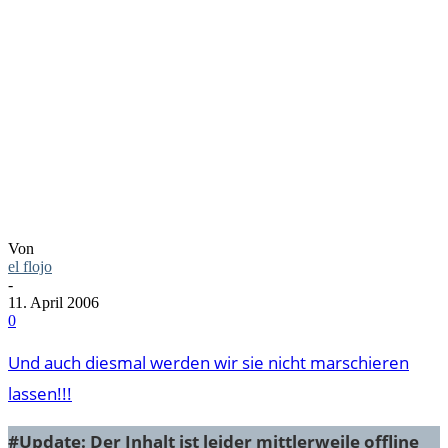
ARSCHLÖ
ON TOUR
Von
el flojo
-
11. April 2006
0
Und auch diesmal werden wir sie nicht marschieren
lassen!!!
#Update: Der Inhalt ist leider mittlerweile offline