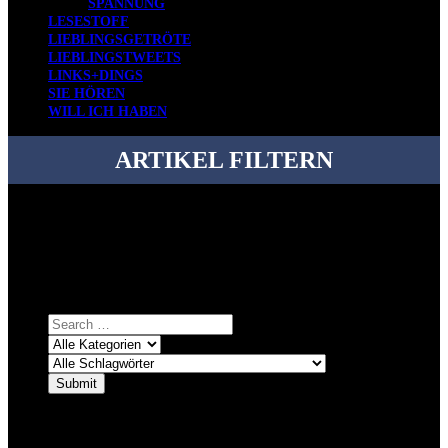
SPANNUNG
LESESTOFF
LIEBLINGSGETRÖTE
LIEBLINGSTWEETS
LINKS+DINGS
SIE HÖREN
WILL ICH HABEN
ARTIKEL FILTERN
Bei über 5200 Artikeln im Blog muss man manchmal ein bisschen
systematischer suchen.
Einfach eine Kategorie markieren, ein passendes Schlagwort
auswählen und suchen lassen.
ÜBER DENKFABRIKBLOG