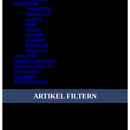
KURZFILME
*ANIMATION
*REALFILM
ACTION
DOKU
DRAMA
HORROR
KOMÖDIE
ROMANTIK
SPANNUNG
LESESTOFF
LIEBLINGSGETRÖTE
LIEBLINGSTWEETS
LINKS+DINGS
SIE HÖREN
WILL ICH HABEN
ARTIKEL FILTERN
Bei über 5200 Artikeln im Blog muss man manchmal ein bisschen
systematischer suchen.
Einfach eine Kategorie markieren, ein passendes Schlagwort