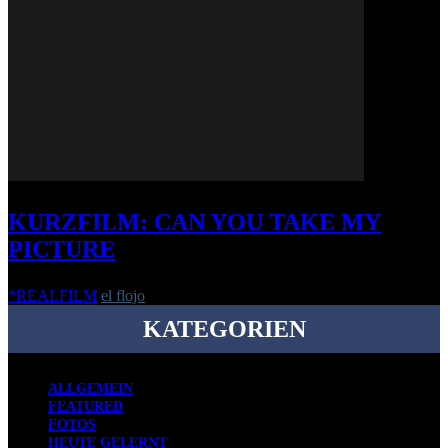
KURZFILM: CAN YOU TAKE MY
PICTURE
*REALFILM
el flojo
-
19. Juni 2019
KATEGORIEN
ALLGEMEIN
FEATURED
FOTOS
HEUTE GELERNT