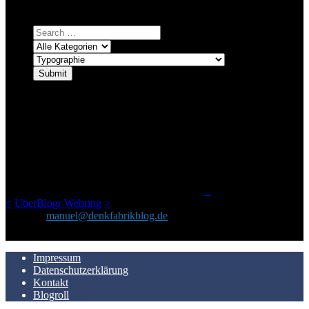
auswählen und suchen lassen.
ÜBER DENKFABRIKBLOG
Ursprünglich vor über 25 Jahren mal dazu gedacht, den ganzen im
Netz gefundenen Kram, den ich meinen Freunden immer per Mail
geschickt habe, an einem Ort zu bündeln, ist das hier mit der Zeit zu
einem Blog geworden, das man auf dem Schirm haben sollte, wenn
man Kurzfilme mag und auch drumherum nichts gegen Fotos,
LinkTipps und gelegentlichen Kokolores hat.
_
<
UberBlogr Webring
>
Kontakt:
manuel@denkfabrikblog.de
AUCH HIER ZU FINDEN
Impressum
Datenschutzerklärung
Kontakt
Blogroll