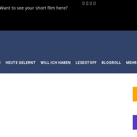
 Want to see your short film here?
N
HEUTE GELERNT
WILL ICH HABEN
LESESTOFF
BLOGROLL
MEHR
WORT:
RICHTIG
TEN