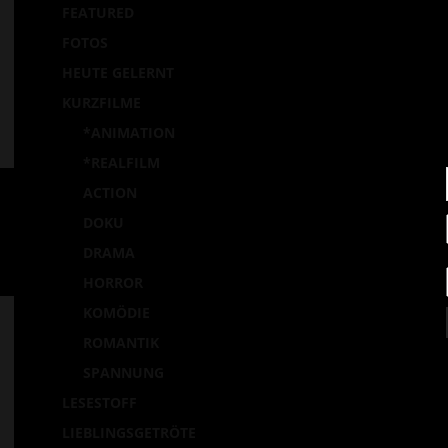
FEATURED
Ei
FOTOS
p
HEUTE GELERNT
la
KURZFILME
*ANIMATION
*REALFILM
ACTION
DOKU
DRAMA
HORROR
KOMÖDIE
ROMANTIK
SPANNUNG
LESESTOFF
LIEBLINGSGETRÖTE