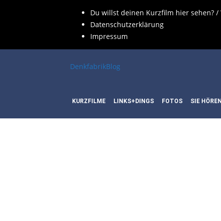
Du willst deinen Kurzfilm hier sehen? /
Datenschutzerklärung
Impressum
DenkfabrikBlog
KURZFILME
LINKS+DINGS
FOTOS
SIE HÖRE
SCHLAG
REIHE: 
AUSRAS