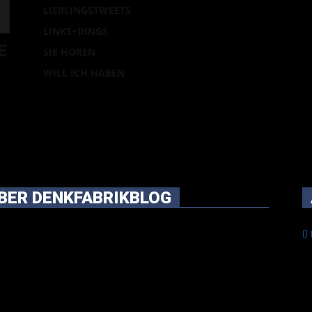
LIEBLINGSTWEETS
LINKS+DINGS
E
SIE HÖREN
WILL ICH HABEN
BER DENKFABRIKBLOG
rünglich vor über 25 Jahren mal dazu gedacht, den
en im Netz gefundenen Kram, den ich meinen Freunden
r per Mail geschickt habe, an einem Ort zu bündeln, ist
hier mit der Zeit zu einem Blog geworden, das man auf
Schirm haben sollte, wenn man Kurzfilme mag und auch
herum nichts gegen Fotos, LinkTipps und gelegentlichen