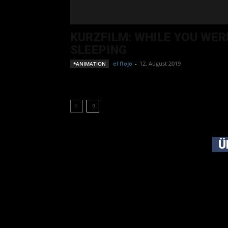
KURZFILM: WHILE YOU WER
SLEEPING
el flojo
-
12. August 2019
*ANIMATION
Ü
Ursp
ganz
imme
das 
dem 
drum