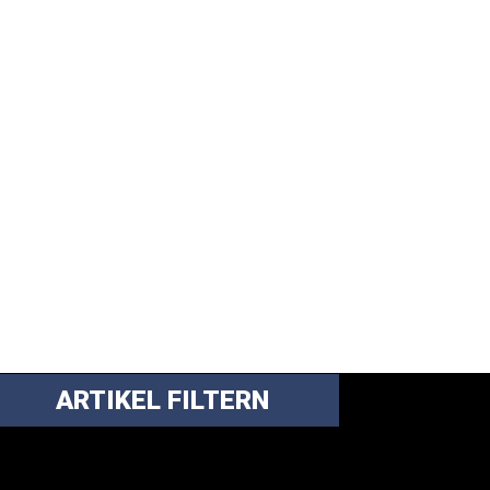
ARTIKEL FILTERN
ei über 5200 Artikeln im Blog muss man
anchmal ein bisschen systematischer suchen.