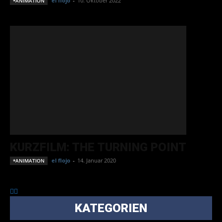
el flojo
-
10. Oktober 2022
*ANIMATION
KURZFILM: THE TURNING POINT
el flojo
-
14. Januar 2020
*ANIMATION
KATEGORIEN