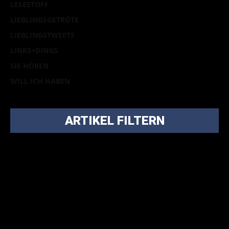
LESESTOFF
LIEBLINGSGETRÖTE
LIEBLINGSTWEETS
LINKS+DINGS
SIE HÖREN
WILL ICH HABEN
ARTIKEL FILTERN
Bei über 5200 Artikeln im Blog muss man manchmal ein
bisschen systematischer suchen.
Einfach eine Kategorie markieren, ein passendes Schlagwort
auswählen und suchen lassen.