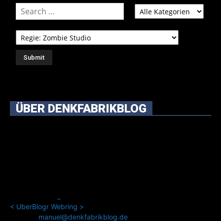
ÜBER DENKFABRIKBLOG
Ursprünglich vor über 25 Jahren mal dazu gedacht, den
ganzen im Netz gefundenen Kram, den ich meinen Freunden
immer per Mail geschickt habe, an einem Ort zu bündeln, ist
das hier mit der Zeit zu einem Blog geworden, das man auf
dem Schirm haben sollte, wenn man Kurzfilme mag und auch
drumherum nichts gegen Fotos, LinkTipps und gelegentlichen
Kokolores hat.
_
<
UberBlogr Webring
>
Kontakt:
manuel@denkfabrikblog.de