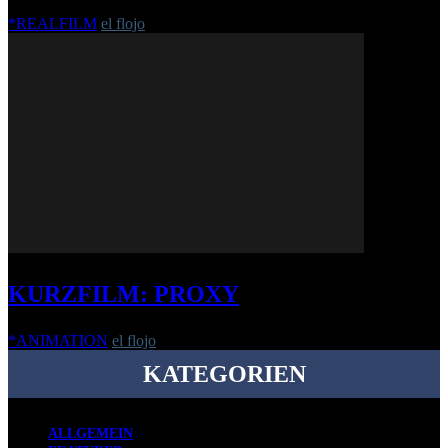
*REALFILM
el flojo
-
2. Oktober 2020
KURZFILM: PROXY
*ANIMATION
el flojo
-
10. September 2019
KATEGORIEN
ALLGEMEIN