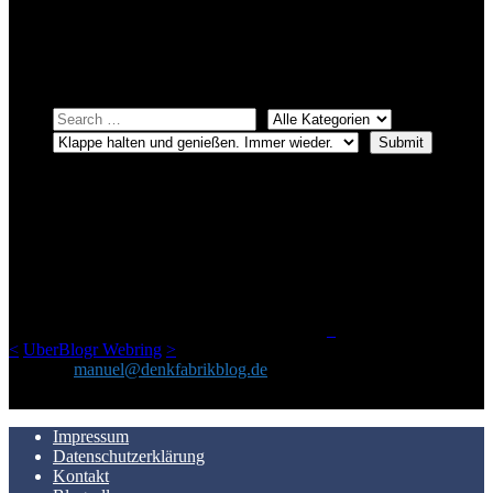
systematischer suchen.
Einfach eine Kategorie markieren, ein passendes Schlagwort
auswählen und suchen lassen.
ÜBER DENKFABRIKBLOG
Ursprünglich vor über 25 Jahren mal dazu gedacht, den ganzen im
Netz gefundenen Kram, den ich meinen Freunden immer per Mail
geschickt habe, an einem Ort zu bündeln, ist das hier mit der Zeit zu
einem Blog geworden, das man auf dem Schirm haben sollte, wenn
man Kurzfilme mag und auch drumherum nichts gegen Fotos,
LinkTipps und gelegentlichen Kokolores hat.
_
<
UberBlogr Webring
>
Kontakt:
manuel@denkfabrikblog.de
AUCH HIER ZU FINDEN
Impressum
Datenschutzerklärung
Kontakt