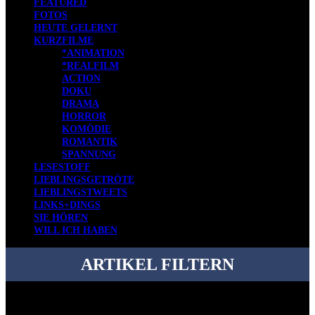
FEATURED
FOTOS
HEUTE GELERNT
KURZFILME
*ANIMATION
*REALFILM
ACTION
DOKU
DRAMA
HORROR
KOMÖDIE
ROMANTIK
SPANNUNG
LESESTOFF
LIEBLINGSGETRÖTE
LIEBLINGSTWEETS
LINKS+DINGS
SIE HÖREN
WILL ICH HABEN
ARTIKEL FILTERN
Bei über 5200 Artikeln im Blog muss man manchmal ein bisschen