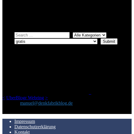
systematischer suchen.
Einfach eine Kategorie markieren, ein passendes Schlagwort
auswählen und suchen lassen.
ÜBER DENKFABRIKBLOG
Ursprünglich vor über 25 Jahren mal dazu gedacht, den ganzen im
Netz gefundenen Kram, den ich meinen Freunden immer per Mail
geschickt habe, an einem Ort zu bündeln, ist das hier mit der Zeit zu
einem Blog geworden, das man auf dem Schirm haben sollte, wenn
man Kurzfilme mag und auch drumherum nichts gegen Fotos,
LinkTipps und gelegentlichen Kokolores hat.
_
<
UberBlogr Webring
>
Kontakt:
manuel@denkfabrikblog.de
AUCH HIER ZU FINDEN
Impressum
Datenschutzerklärung
Kontakt