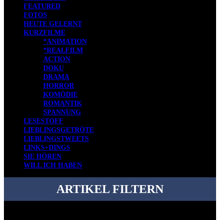
FEATURED
FOTOS
HEUTE GELERNT
KURZFILME
*ANIMATION
*REALFILM
ACTION
DOKU
DRAMA
HORROR
KOMÖDIE
ROMANTIK
SPANNUNG
LESESTOFF
LIEBLINGSGETRÖTE
LIEBLINGSTWEETS
LINKS+DINGS
SIE HÖREN
WILL ICH HABEN
ARTIKEL FILTERN
Bei über 5200 Artikeln im Blog muss man manchmal ein bisschen