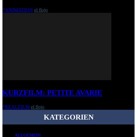
*ANIMATION
el flojo
-
18. Juli 2011
KURZFILM: PETITE AVARIE
*REALFILM
el flojo
-
18. Februar 2019
KATEGORIEN
ALLGEMEIN