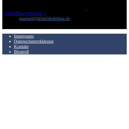
man Kurzfilme mag und auch drumherum nichts gegen Fotos,
LinkTipps und gelegentlichen Kokolores hat.
_
<
UberBlogr Webring
>
Kontakt:
manuel@denkfabrikblog.de
AUCH HIER ZU FINDEN
Impressum
Datenschutzerklärung
Kontakt
Blogroll