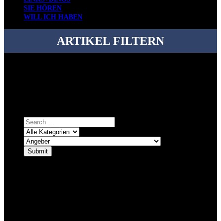
SIE HÖREN
WILL ICH HABEN
ARTIKEL FILTERN
Bei über 5200 Artikeln im Blog muss man manchmal ein bisschen
systematischer suchen.
Einfach eine Kategorie markieren, ein passendes Schlagwort
auswählen und suchen lassen.
ÜBER DENKFABRIKBLOG
Ursprünglich vor über 25 Jahren mal dazu gedacht, den ganzen im
Netz gefundenen Kram, den ich meinen Freunden immer per Mail
geschickt habe, an einem Ort zu bündeln, ist das hier mit der Zeit zu
einem Blog geworden, das man auf dem Schirm haben sollte, wenn