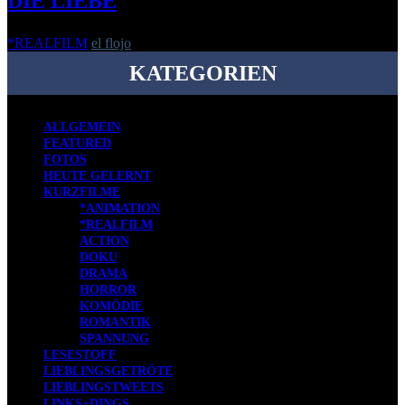
DIE LIEBE
*REALFILM
el flojo
-
3. Dezember 2014
KATEGORIEN
ALLGEMEIN
FEATURED
FOTOS
HEUTE GELERNT
KURZFILME
*ANIMATION
*REALFILM
ACTION
DOKU
DRAMA
HORROR
KOMÖDIE
ROMANTIK
SPANNUNG
LESESTOFF
LIEBLINGSGETRÖTE
LIEBLINGSTWEETS
LINKS+DINGS