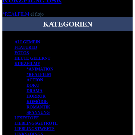
KURZFILM: BÄR
*REALFILM
el flojo
-
8. August 2016
KATEGORIEN
ALLGEMEIN
FEATURED
FOTOS
HEUTE GELERNT
KURZFILME
*ANIMATION
*REALFILM
ACTION
DOKU
DRAMA
HORROR
KOMÖDIE
ROMANTIK
SPANNUNG
LESESTOFF
LIEBLINGSGETRÖTE
LIEBLINGSTWEETS
LINKS+DINGS