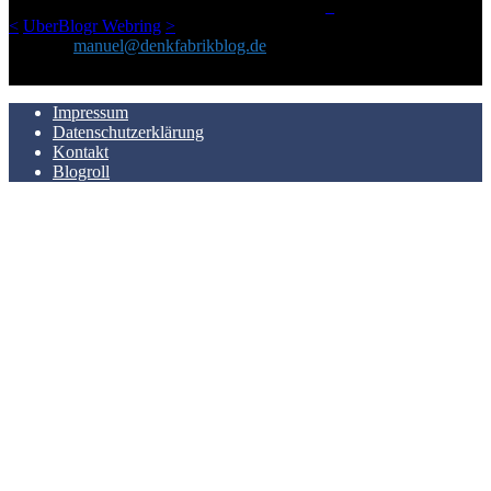
LinkTipps und gelegentlichen Kokolores hat.
_
<
UberBlogr Webring
>
Kontakt:
manuel@denkfabrikblog.de
AUCH HIER ZU FINDEN
Impressum
Datenschutzerklärung
Kontakt
Blogroll