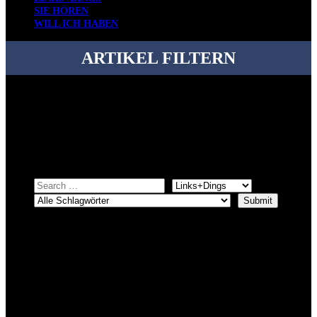
SIE HÖREN
WILL ICH HABEN
ARTIKEL FILTERN
Bei über 5200 Artikeln im Blog muss man manchmal ein bisschen
systematischer suchen.
Einfach eine Kategorie markieren, ein passendes Schlagwort
auswählen und suchen lassen.
ÜBER DENKFABRIKBLOG
Ursprünglich vor über 25 Jahren mal dazu gedacht, den ganzen im
Netz gefundenen Kram, den ich meinen Freunden immer per Mail
geschickt habe, an einem Ort zu bündeln, ist das hier mit der Zeit zu
einem Blog geworden, das man auf dem Schirm haben sollte, wenn
man Kurzfilme mag und auch drumherum nichts gegen Fotos,