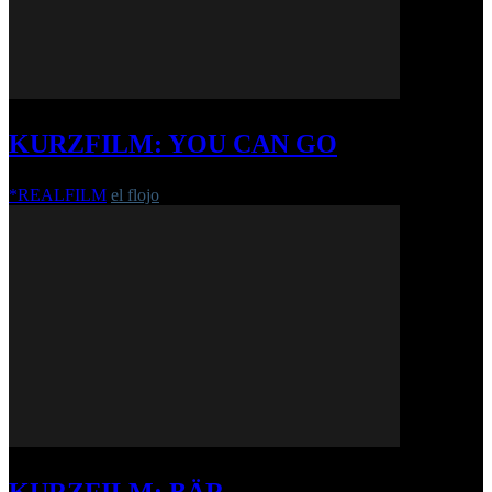
KURZFILM: YOU CAN GO
*REALFILM
el flojo
-
1. August 2018