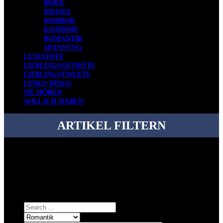
DOKU
DRAMA
HORROR
KOMÖDIE
ROMANTIK
SPANNUNG
LESESTOFF
LIEBLINGSGETRÖTE
LIEBLINGSTWEETS
LINKS+DINGS
SIE HÖREN
WILL ICH HABEN
ARTIKEL FILTERN
Bei über 5200 Artikeln im Blog muss man manchmal ein bisschen
systematischer suchen.
Einfach eine Kategorie markieren, ein passendes Schlagwort
auswählen und suchen lassen.