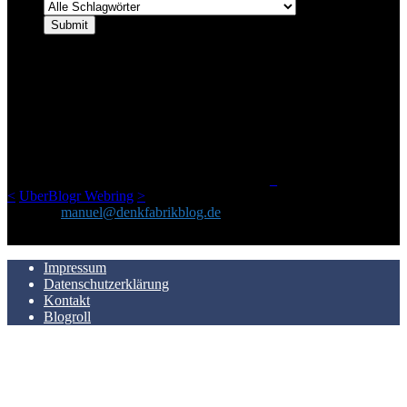
ÜBER DENKFABRIKBLOG
Ursprünglich vor über 25 Jahren mal dazu gedacht, den ganzen im
Netz gefundenen Kram, den ich meinen Freunden immer per Mail
geschickt habe, an einem Ort zu bündeln, ist das hier mit der Zeit zu
einem Blog geworden, das man auf dem Schirm haben sollte, wenn
man Kurzfilme mag und auch drumherum nichts gegen Fotos,
LinkTipps und gelegentlichen Kokolores hat.
_
<
UberBlogr Webring
>
Kontakt:
manuel@denkfabrikblog.de
AUCH HIER ZU FINDEN
Impressum
Datenschutzerklärung
Kontakt
Blogroll