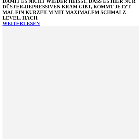
DAMIT ES NICHT WIEDER HEISST, DASS ES HIER NUR D
ÜSTER-DEPRESSIVEN KRAM GIBT, KOMMT JETZT M
AL EIN KURZFILM MIT MAXIMALEM SCHMALZ-L
EVEL. HACH.
WEITERLESEN