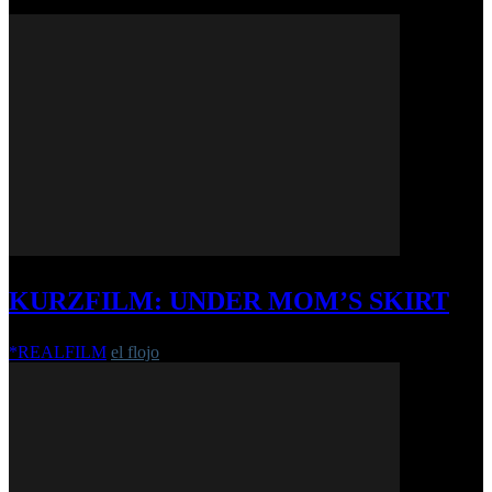
KURZFILM: UNDER MOM’S SKIRT
*REALFILM
el flojo
-
2. März 2022