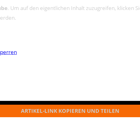
ube
. Um auf den eigentlichen Inhalt zuzugreifen, klicken Si
werden.
sperren
ARTIKEL-LINK KOPIEREN UND TEILEN