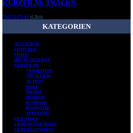
KURZFILM: TRACKS
*REALFILM
el flojo
-
4. August 2020
KATEGORIEN
ALLGEMEIN
FEATURED
FOTOS
HEUTE GELERNT
KURZFILME
*ANIMATION
*REALFILM
ACTION
DOKU
DRAMA
HORROR
KOMÖDIE
ROMANTIK
SPANNUNG
LESESTOFF
LIEBLINGSGETRÖTE
LIEBLINGSTWEETS