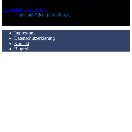
LinkTipps und gelegentlichen Kokolores hat.
_
<
UberBlogr Webring
>
Kontakt:
manuel@denkfabrikblog.de
AUCH HIER ZU FINDEN
Impressum
Datenschutzerklärung
Kontakt
Blogroll