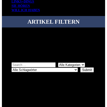
LINKS+DINGS
SIE HÖREN
WILL ICH HABEN
ARTIKEL FILTERN
Bei über 5200 Artikeln im Blog muss man manchmal ein bisschen
systematischer suchen.
Einfach eine Kategorie markieren, ein passendes Schlagwort
auswählen und suchen lassen.
ÜBER DENKFABRIKBLOG
Ursprünglich vor über 25 Jahren mal dazu gedacht, den ganzen im
Netz gefundenen Kram, den ich meinen Freunden immer per Mail
geschickt habe, an einem Ort zu bündeln, ist das hier mit der Zeit zu
einem Blog geworden, das man auf dem Schirm haben sollte, wenn
man Kurzfilme mag und auch drumherum nichts gegen Fotos,