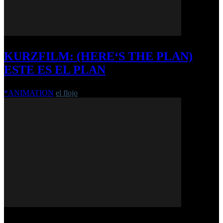
KURZFILM: (HERE‘S THE PLAN)
ESTE ES EL PLAN
*ANIMATION
el flojo
-
25. Oktober 2017