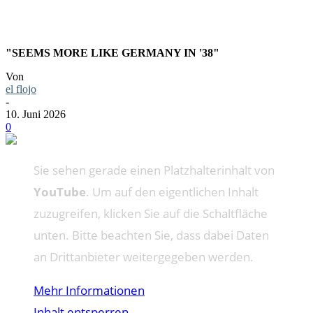
"SEEMS MORE LIKE GERMANY IN '38"
Von
el flojo
-
10. Juni 2026
0
Sie sehen gerade einen Platzhalterinhalt von
YouTube
. Um auf den eigentlichen Inhalt
zuzugreifen, klicken Sie auf die Schaltfläche
unten. Bitte beachten Sie, dass dabei Daten
an Drittanbieter weitergegeben werden.
Mehr Informationen
Inhalt entsperren