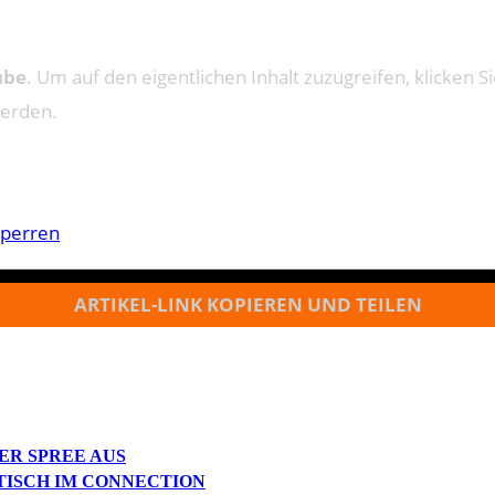
ube
. Um auf den eigentlichen Inhalt zuzugreifen, klicken Si
werden.
sperren
ARTIKEL-LINK KOPIEREN UND TEILEN
ER SPREE AUS
TISCH IM CONNECTION