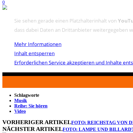
0
Sie sehen gerade einen Platzhalterinhalt von
YouT
dass dabei Daten an Drittanbieter weitergegeben 
Mehr Informationen
Inhalt entsperren
Erforderlichen Service akzeptieren und Inhalte ent
Schlagworte
Musik
Reihe: Sie hören
Video
VORHERIGER ARTIKEL
FOTO: REICHSTAG VON D
NÄCHSTER ARTIKEL
FOTO: LAMPE UND BILLARD