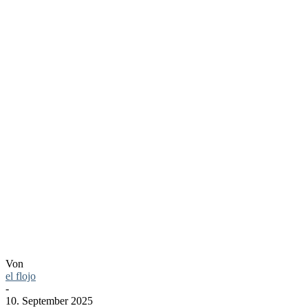
SIE HÖRE
MELLENC
DIANE
Von
el flojo
-
10. September 2025