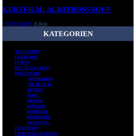
KURZFILM: ALBATROSS SOUP
*ANIMATION
el flojo
-
14. Mai 2019
KATEGORIEN
ALLGEMEIN
FEATURED
FOTOS
HEUTE GELERNT
KURZFILME
*ANIMATION
*REALFILM
ACTION
DOKU
DRAMA
HORROR
KOMÖDIE
ROMANTIK
SPANNUNG
LESESTOFF
LIEBLINGSGETRÖTE