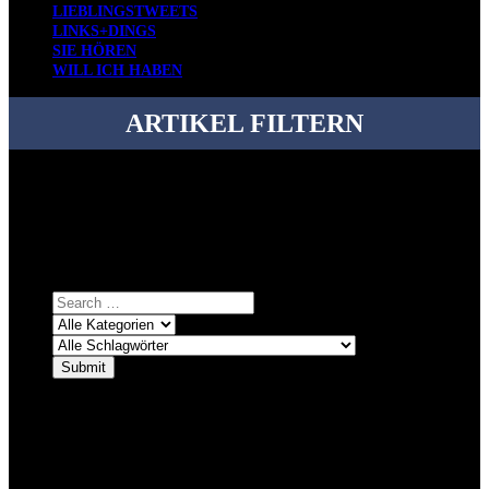
LIEBLINGSTWEETS
LINKS+DINGS
SIE HÖREN
WILL ICH HABEN
ARTIKEL FILTERN
Bei über 5200 Artikeln im Blog muss man manchmal ein bisschen
systematischer suchen.
Einfach eine Kategorie markieren, ein passendes Schlagwort
auswählen und suchen lassen.
ÜBER DENKFABRIKBLOG
Ursprünglich vor über 25 Jahren mal dazu gedacht, den ganzen im
Netz gefundenen Kram, den ich meinen Freunden immer per Mail