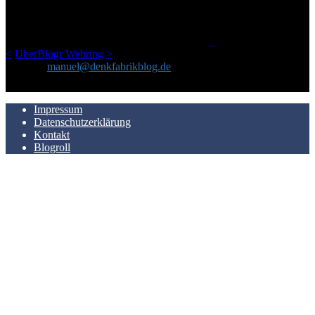
geschickt habe, an einem Ort zu bündeln, ist das hier mit der Zeit zu
einem Blog geworden, das man auf dem Schirm haben sollte, wenn
man Kurzfilme mag und auch drumherum nichts gegen Fotos,
LinkTipps und gelegentlichen Kokolores hat.
_
<
UberBlogr Webring
>
Kontakt:
manuel@denkfabrikblog.de
AUCH HIER ZU FINDEN
Impressum
Datenschutzerklärung
Kontakt
Blogroll