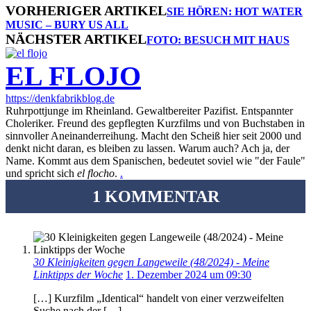
VORHERIGER ARTIKEL
SIE HÖREN: HOT WATER
MUSIC – BURY US ALL
NÄCHSTER ARTIKEL
FOTO: BESUCH MIT HAUS
EL FLOJO
https://denkfabrikblog.de
Ruhrpottjunge im Rheinland. Gewaltbereiter Pazifist. Entspannter
Choleriker. Freund des gepflegten Kurzfilms und von Buchstaben in
sinnvoller Aneinanderreihung. Macht den Scheiß hier seit 2000 und
denkt nicht daran, es bleiben zu lassen. Warum auch? Ach ja, der
Name. Kommt aus dem Spanischen, bedeutet soviel wie "der Faule"
und spricht sich
el flocho
.
.
1 KOMMENTAR
30 Kleinigkeiten gegen Langeweile (48/2024) - Meine
Linktipps der Woche
1. Dezember 2024 um 09:30
[…] Kurzfilm „Identical“ handelt von einer verzweifelten
Suche nach der […]