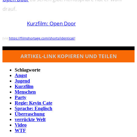
drauf.
Kurzfilm: Open Door
(via
https://filmshortage.com/shorts/identical/
)
ARTIKEL-LINK KOPIEREN UND TEILEN
Schlagworte
Angst
Jugend
Kurzfilm
Menschen
Party
Regie: Kevin Cate
Sprache: Englisch
Überraschung
verrückte Welt
Video
WTF