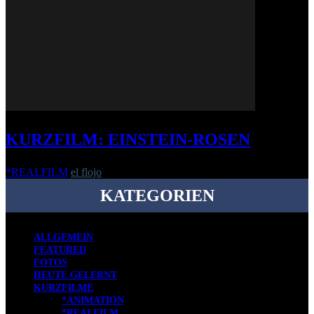
KURZFILM: EINSTEIN-ROSEN
*REALFILM
el flojo
-
18. Januar 2018
KATEGORIEN
ALLGEMEIN
FEATURED
FOTOS
HEUTE GELERNT
KURZFILME
*ANIMATION
*REALFILM