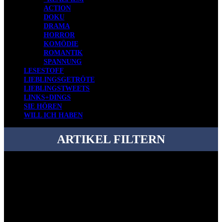
ACTION
DOKU
DRAMA
HORROR
KOMÖDIE
ROMANTIK
SPANNUNG
LESESTOFF
LIEBLINGSGETRÖTE
LIEBLINGSTWEETS
LINKS+DINGS
SIE HÖREN
WILL ICH HABEN
ARTIKEL FILTERN
Bei über 5200 Artikeln im Blog muss man manchmal ein bisschen
systematischer suchen.
Einfach eine Kategorie markieren, ein passendes Schlagwort
auswählen und suchen lassen.