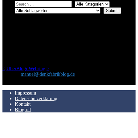
ÜBER DENKFABRIKBLOG
Ursprünglich vor über 25 Jahren mal dazu gedacht, den ganzen im
Netz gefundenen Kram, den ich meinen Freunden immer per Mail
geschickt habe, an einem Ort zu bündeln, ist das hier mit der Zeit zu
einem Blog geworden, das man auf dem Schirm haben sollte, wenn
man Kurzfilme mag und auch drumherum nichts gegen Fotos,
LinkTipps und gelegentlichen Kokolores hat.
_
<
UberBlogr Webring
>
Kontakt:
manuel@denkfabrikblog.de
AUCH HIER ZU FINDEN
Impressum
Datenschutzerklärung
Kontakt
Blogroll