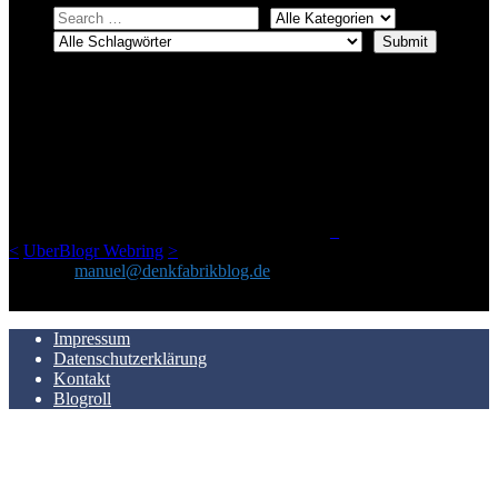
ÜBER DENKFABRIKBLOG
Ursprünglich vor über 25 Jahren mal dazu gedacht, den ganzen im
Netz gefundenen Kram, den ich meinen Freunden immer per Mail
geschickt habe, an einem Ort zu bündeln, ist das hier mit der Zeit zu
einem Blog geworden, das man auf dem Schirm haben sollte, wenn
man Kurzfilme mag und auch drumherum nichts gegen Fotos,
LinkTipps und gelegentlichen Kokolores hat.
_
<
UberBlogr Webring
>
Kontakt:
manuel@denkfabrikblog.de
AUCH HIER ZU FINDEN
Impressum
Datenschutzerklärung
Kontakt
Blogroll