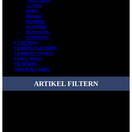
*REALFILM
ACTION
DOKU
DRAMA
HORROR
KOMÖDIE
ROMANTIK
SPANNUNG
LESESTOFF
LIEBLINGSGETRÖTE
LIEBLINGSTWEETS
LINKS+DINGS
SIE HÖREN
WILL ICH HABEN
ARTIKEL FILTERN
Bei über 5200 Artikeln im Blog muss man manchmal ein bisschen
systematischer suchen.
Einfach eine Kategorie markieren, ein passendes Schlagwort
auswählen und suchen lassen.