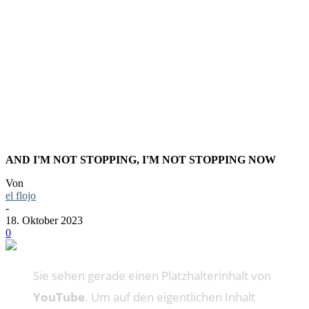
THE
DEAD
AND I'M NOT STOPPING, I'M NOT STOPPING NOW
Von
el flojo
-
18. Oktober 2023
0
Sie sehen gerade einen Platzhalterinhalt von
YouTube
. Um auf den eigentlichen Inhalt