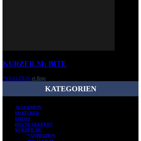
KURZFILM: BITE
*REALFILM
el flojo
-
16. Juli 2019
KATEGORIEN
ALLGEMEIN
FEATURED
FOTOS
HEUTE GELERNT
KURZFILME
*ANIMATION