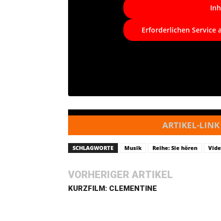
Inh
Erforderlichen Service 
ARTIKEL-LINK
SCHLAGWORTE
Musik
Reihe: Sie hören
Vid
VORHERIGER ARTIKEL
KURZFILM: CLEMENTINE