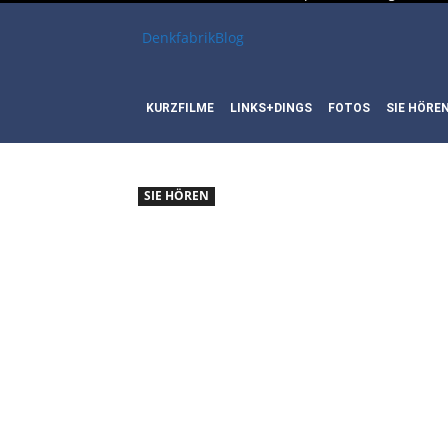
DenkfabrikBlog
KURZFILME
LINKS+DINGS
FOTOS
SIE HÖRE
SIE HÖREN
SIE HÖ
DUBLIN
POGUES