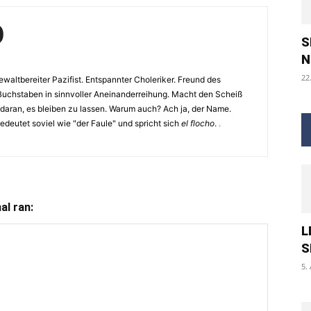
O
S
N
22
waltbereiter Pazifist. Entspannter Choleriker. Freund des
Buchstaben in sinnvoller Aneinanderreihung. Macht den Scheiß
 daran, es bleiben zu lassen. Warum auch? Ach ja, der Name.
eutet soviel wie "der Faule" und spricht sich
el flocho
.
.
l ran:
L
S
5.