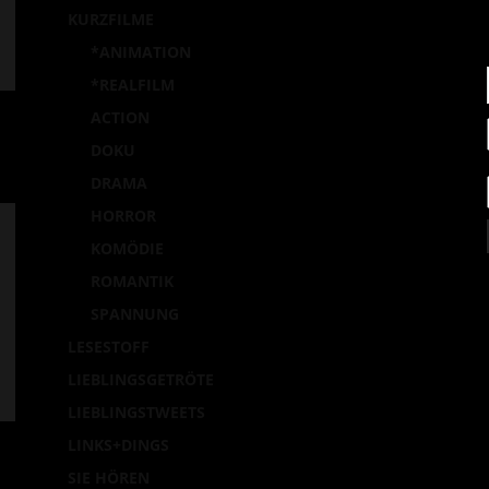
KURZFILME
*ANIMATION
*REALFILM
ACTION
DOKU
DRAMA
HORROR
KOMÖDIE
ROMANTIK
SPANNUNG
LESESTOFF
LIEBLINGSGETRÖTE
LIEBLINGSTWEETS
LINKS+DINGS
SIE HÖREN