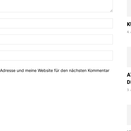
K
4.
-Adresse und meine Website für den nächsten Kommentar
A
D
3.