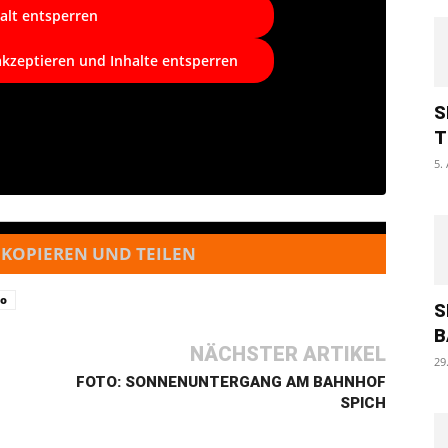
alt entsperren
akzeptieren und Inhalte entsperren
S
T
5.
 KOPIEREN UND TEILEN
eo
S
B
NÄCHSTER ARTIKEL
29
FOTO: SONNENUNTERGANG AM BAHNHOF
SPICH