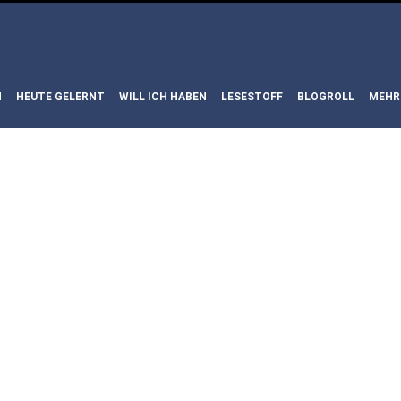
N
HEUTE GELERNT
WILL ICH HABEN
LESESTOFF
BLOGROLL
MEHR
REN: THE
ERS & THE
 – THE IR