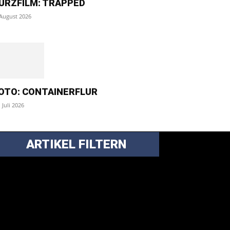
URZFILM: TRAPPED
 August 2026
OTO: CONTAINERFLUR
. Juli 2026
ARTIKEL FILTERN
ei über 5200 Artikeln im Blog muss man
anchmal ein bisschen systematischer suchen.
nfach eine Kategorie markieren, ein
assendes Schlagwort auswählen und suchen
ssen.