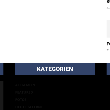
K
3.
F
31
KATEGORIEN
B
ALLGEMEIN
m
FEATURED
Ei
FOTOS
p
HEUTE GELERNT
la