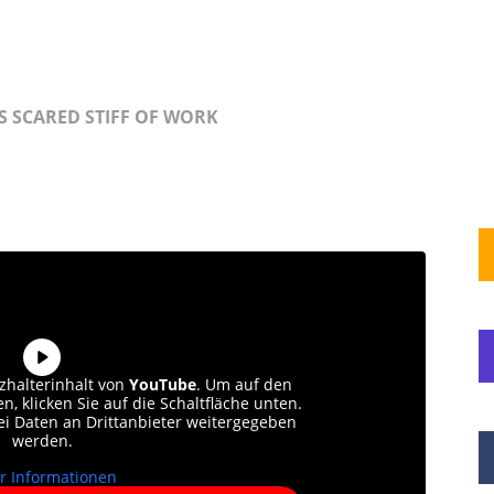
 SCARED STIFF OF WORK
zhalterinhalt von
YouTube
. Um auf den
n, klicken Sie auf die Schaltfläche unten.
bei Daten an Drittanbieter weitergegeben
werden.
r Informationen