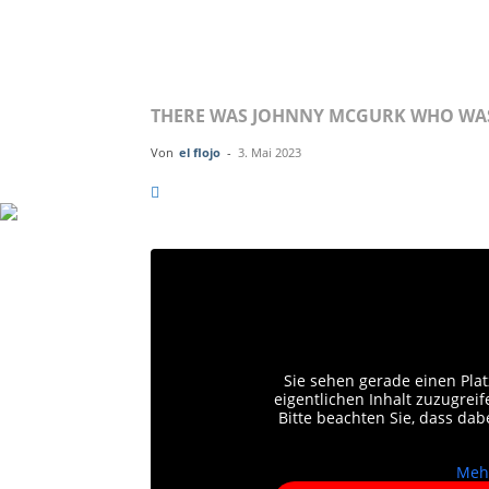
ROVER
THERE WAS JOHNNY MCGURK WHO WAS
Von
el flojo
-
3. Mai 2023
Sie sehen gerade einen Plat
eigentlichen Inhalt zuzugreife
Bitte beachten Sie, dass da
Meh