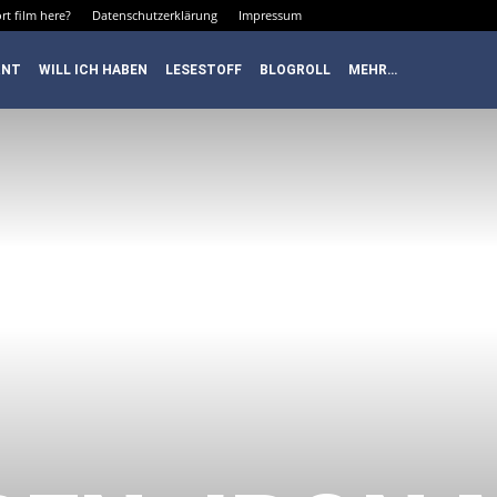
rt film here?
Datenschutzerklärung
Impressum
RNT
WILL ICH HABEN
LESESTOFF
BLOGROLL
MEHR…