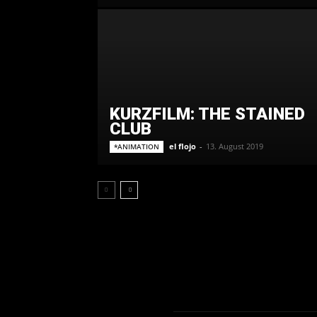
KURZFILM: THE STAINED
CLUB
el flojo
-
13. August 2019
*ANIMATION