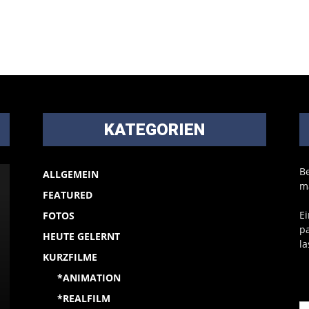
KATEGORIEN
B
ALLGEMEIN
m
FEATURED
Ei
FOTOS
p
HEUTE GELERNT
la
KURZFILME
*ANIMATION
*REALFILM