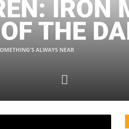
REN: IRON
 OF THE D
 SOMETHING'S ALWAYS NEAR