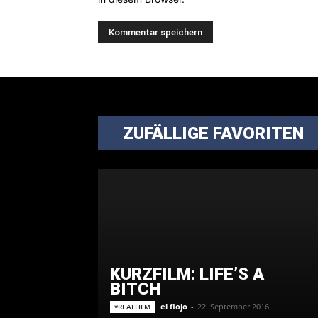
ZUFÄLLIGE FAVORITEN
KURZFILM: LIFE’S A
BITCH
el flojo
-
22. September 2016
*REALFILM