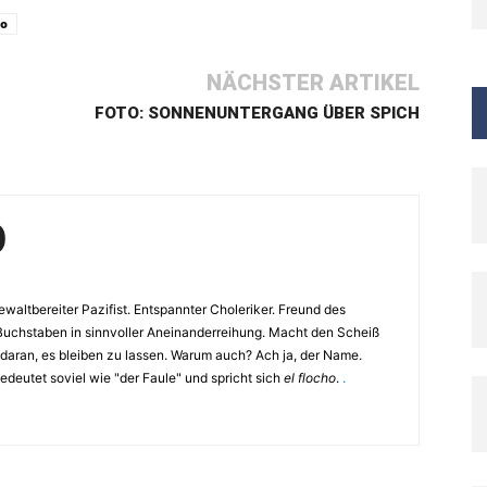
eo
NÄCHSTER ARTIKEL
FOTO: SONNENUNTERGANG ÜBER SPICH
O
waltbereiter Pazifist. Entspannter Choleriker. Freund des
Buchstaben in sinnvoller Aneinanderreihung. Macht den Scheiß
 daran, es bleiben zu lassen. Warum auch? Ach ja, der Name.
eutet soviel wie "der Faule" und spricht sich
el flocho
.
.