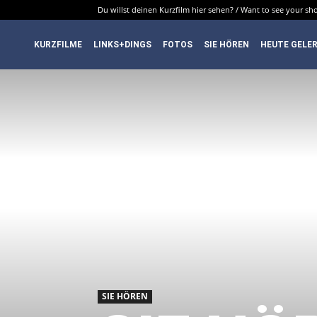
Du willst deinen Kurzfilm hier sehen? / Want to see your sho
DenkfabrikBlog
KURZFILME
LINKS+DINGS
FOTOS
SIE HÖREN
HEUTE GELE
SIE HÖREN