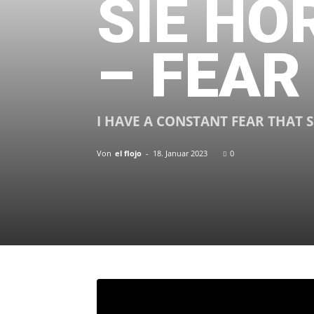
SIE HÖ
– FEAR
I HAVE A CONSTANT FEAR THAT
Von
el flojo
-
18. Januar 2023
0