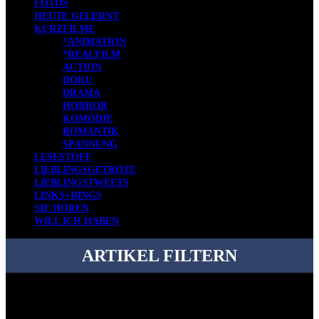
FOTOS
HEUTE GELERNT
KURZFILME
*ANIMATION
*REALFILM
ACTION
DOKU
DRAMA
HORROR
KOMÖDIE
ROMANTIK
SPANNUNG
LESESTOFF
LIEBLINGSGETRÖTE
LIEBLINGSTWEETS
LINKS+DINGS
SIE HÖREN
WILL ICH HABEN
ARTIKEL FILTERN
Bei über 5200 Artikeln im Blog muss man manchmal ein bisschen
systematischer suchen.