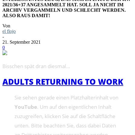
2021/36+37 ANGESAMMELT HAT. SOLL JA NICHT IM
ARCHIV VERGAMMELN UND SCHLECHT WERDEN.
ALSO RAUS DAMIT!
Von
el flojo
-
21. September 2021
0
Bisschen spät dran diesmal…
ADULTS RETURNING TO WORK
Sie sehen gerade einen Platzhalterinhalt von
YouTube
. Um auf den eigentlichen Inhalt
zuzugreifen, klicken Sie auf die Schaltfläche
unten. Bitte beachten Sie, dass dabei Daten
an Drittanbieter weitergegeben werden.