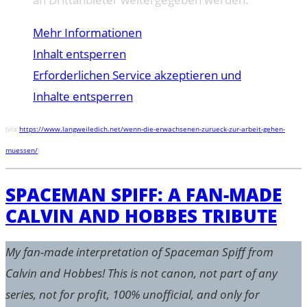
Mehr Informationen
Inhalt entsperren
Erforderlichen Service akzeptieren und
Inhalte entsperren
(via
https://www.langweiledich.net/wenn-die-erwachsenen-zurueck-zur-arbeit-gehen-
muessen/
)
SPACEMAN SPIFF: A FAN-MADE
CALVIN AND HOBBES TRIBUTE
My fan-made interpretation of Spaceman Spiff from
Calvin and Hobbes! This is not canon, not part of any
series, not for profit, 100% unofficial, and only for