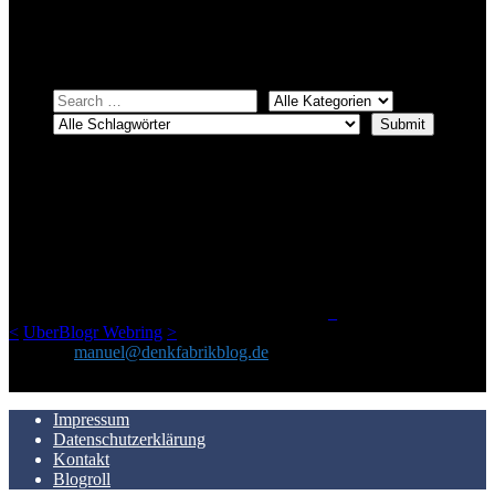
Einfach eine Kategorie markieren, ein passendes Schlagwort
auswählen und suchen lassen.
ÜBER DENKFABRIKBLOG
Ursprünglich vor über 25 Jahren mal dazu gedacht, den ganzen im
Netz gefundenen Kram, den ich meinen Freunden immer per Mail
geschickt habe, an einem Ort zu bündeln, ist das hier mit der Zeit zu
einem Blog geworden, das man auf dem Schirm haben sollte, wenn
man Kurzfilme mag und auch drumherum nichts gegen Fotos,
LinkTipps und gelegentlichen Kokolores hat.
_
<
UberBlogr Webring
>
Kontakt:
manuel@denkfabrikblog.de
AUCH HIER ZU FINDEN
Impressum
Datenschutzerklärung
Kontakt
Blogroll