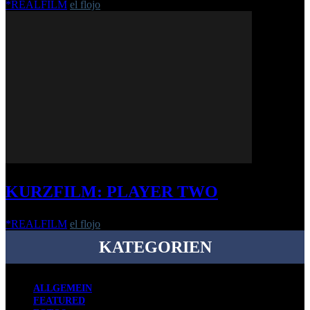
*REALFILM
el flojo
-
24. Juni 2019
KURZFILM: PLAYER TWO
*REALFILM
el flojo
-
25. April 2016
KATEGORIEN
ALLGEMEIN
FEATURED