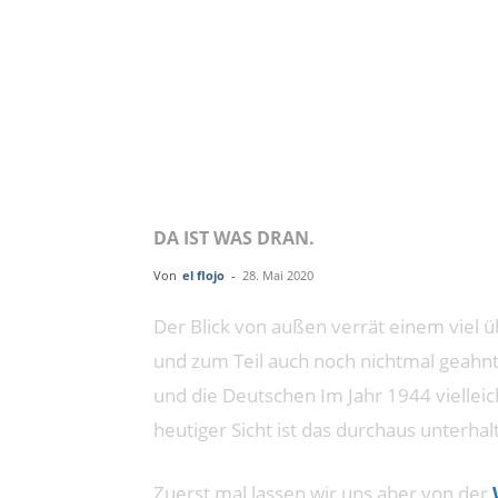
SOLDAT
DEUTSC
1944
DA IST WAS DRAN.
Von
el flojo
-
28. Mai 2020
Der Blick von außen verrät einem viel ü
und zum Teil auch noch nichtmal geahnt
und die Deutschen Im Jahr 1944 vielleic
heutiger Sicht ist das durchaus unterha
Zuerst mal lassen wir uns aber von der