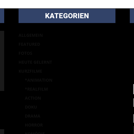
KATEGORIEN
B
ALLGEMEIN
m
FEATURED
Ei
FOTOS
p
HEUTE GELERNT
la
KURZFILME
*ANIMATION
*REALFILM
ACTION
DOKU
DRAMA
HORROR
KOMÖDIE