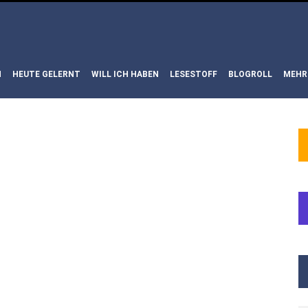
N
HEUTE GELERNT
WILL ICH HABEN
LESESTOFF
BLOGROLL
MEHR
P:
EN FÜR
CHE