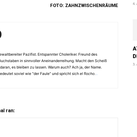
4.
FOTO: ZAHNZWISCHENRÄUME
O
A
waltbereiter Pazifist. Entspannter Choleriker. Freund des
D
Buchstaben in sinnvoller Aneinanderreihung. Macht den Scheiß
3.
 daran, es bleiben zu lassen. Warum auch? Ach ja, der Name.
eutet soviel wie "der Faule" und spricht sich
el flocho
.
.
l ran: