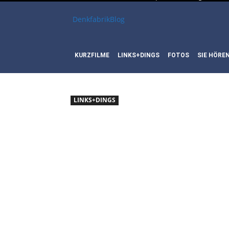
DenkfabrikBlog
KURZFILME
LINKS+DINGS
FOTOS
SIE HÖRE
LINKS+DINGS
LINKTIP
LEITFAD
BRITIS