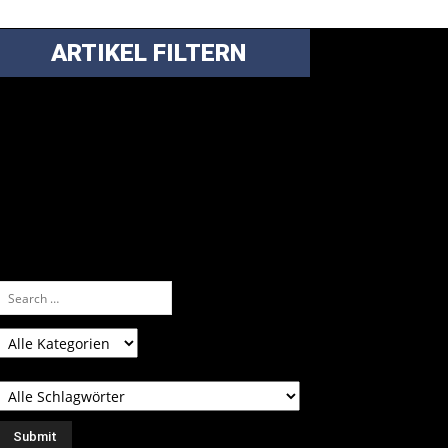
ARTIKEL FILTERN
ei über 5200 Artikeln im Blog muss man
anchmal ein bisschen systematischer suchen.
nfach eine Kategorie markieren, ein
assendes Schlagwort auswählen und suchen
ssen.