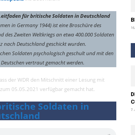
Leitfaden für britische Soldaten in Deutschland
B
icemen in Germany 1944) ist eine Broschüre des
16
d des Zweiten Weltkriegs an etwa 400.000 Soldaten
tz nach Deutschland geschickt wurden.
itischen Soldaten psychologisch geschult und mit den
 Deutschen vertraut gemacht werden.
ass der WDR den Mitschnitt einer Lesung mit
s zum 05.05.2021 verfügbar gemacht hat.
D
C
britische Soldaten in
7.
tschland