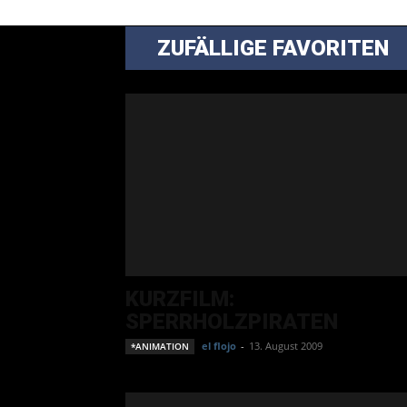
ZUFÄLLIGE FAVORITEN
KURZFILM:
SPERRHOLZPIRATEN
el flojo
-
13. August 2009
*ANIMATION