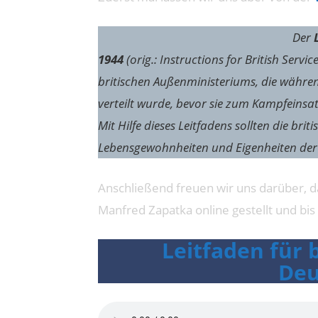
Der
1944
(orig.: Instructions for British Serv
britischen Außenministeriums, die währen
verteilt wurde, bevor sie zum Kampfeinsa
Mit Hilfe dieses Leitfadens sollten die br
Lebensgewohnheiten und Eigenheiten der
Anschließend freuen wir uns darüber, d
Manfred Zapatka online gestellt und bi
Leitfaden für 
Deu