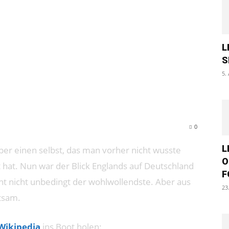
EN IN
HLAND
L
S
5.
0
L
ber einen selbst, das man vorher nicht wusste
O
 hat. Nun war der Blick Englands auf Deutschland
F
ht nicht unbedingt der wohlwollendste. Aber aus
23
ltsam.
Wikipedia
ins Boot holen: