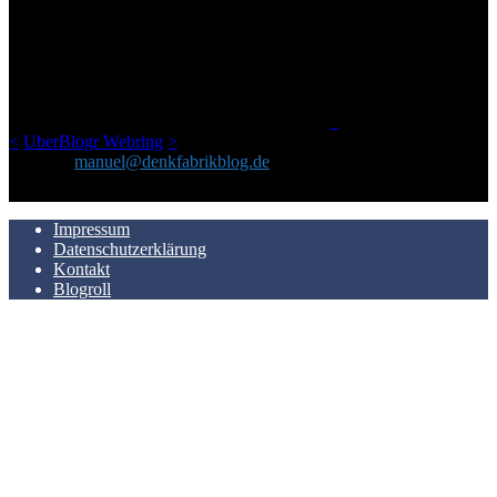
Ursprünglich vor über 25 Jahren mal dazu gedacht, den ganzen im
Netz gefundenen Kram, den ich meinen Freunden immer per Mail
geschickt habe, an einem Ort zu bündeln, ist das hier mit der Zeit zu
einem Blog geworden, das man auf dem Schirm haben sollte, wenn
man Kurzfilme mag und auch drumherum nichts gegen Fotos,
LinkTipps und gelegentlichen Kokolores hat.
_
<
UberBlogr Webring
>
Kontakt:
manuel@denkfabrikblog.de
AUCH HIER ZU FINDEN
Impressum
Datenschutzerklärung
Kontakt
Blogroll