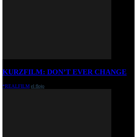
KURZFILM: DON’T EVER CHANGE
*REALFILM
el flojo
-
27. März 2018