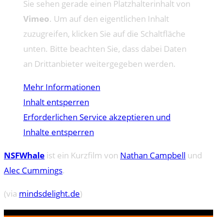
Sie sehen gerade einen Platzhalterinhalt von
Vimeo
. Um auf den eigentlichen Inhalt
zuzugreifen, klicken Sie auf die Schaltfläche
unten. Bitte beachten Sie, dass dabei Daten
an Drittanbieter weitergegeben werden.
Mehr Informationen
Inhalt entsperren
Erforderlichen Service akzeptieren und
Inhalte entsperren
NSFWhale
ist ein Kurzfilm von
Nathan Campbell
und
Alec Cummings
.
(via
mindsdelight.de
)