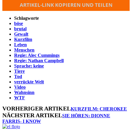
ARTIKEL-LINK KOPIEREN UND TEILEN
Schlagworte
böse
brutal
Gewalt
Kurzfilm
Leben
Menschen
Regie: Alec Cummings
Regie: Nathan Campbell
Sprache: keine
Tiere
Tod
verrückte Welt
Video
Wahnsinn
WTF
VORHERIGER ARTIKEL
KURZFILM: CHEROKEE
NÄCHSTER ARTIKEL
SIE HÖREN: DIONNE
FARRIS- I KNOW