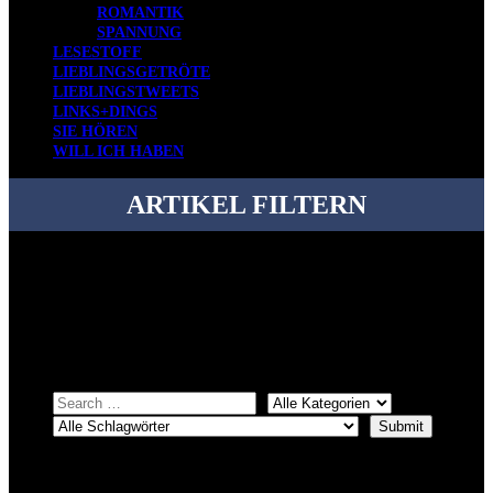
ROMANTIK
SPANNUNG
LESESTOFF
LIEBLINGSGETRÖTE
LIEBLINGSTWEETS
LINKS+DINGS
SIE HÖREN
WILL ICH HABEN
ARTIKEL FILTERN
Bei über 5200 Artikeln im Blog muss man manchmal ein bisschen
systematischer suchen.
Einfach eine Kategorie markieren, ein passendes Schlagwort
auswählen und suchen lassen.
ÜBER DENKFABRIKBLOG