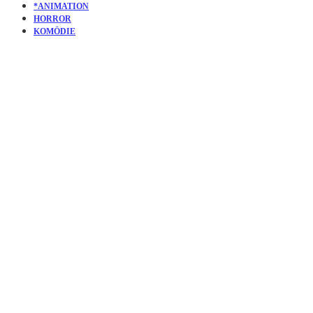
*ANIMATION
HORROR
KOMÖDIE
KURZFILM
24 DAYS
OF
TORTURE