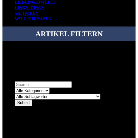
LIEBLINGSTWEETS
LINKS+DINGS
SIE HÖREN
WILL ICH HABEN
ARTIKEL FILTERN
Bei über 5200 Artikeln im Blog muss man manchmal ein bisschen
systematischer suchen.
Einfach eine Kategorie markieren, ein passendes Schlagwort
auswählen und suchen lassen.
ÜBER DENKFABRIKBLOG
Ursprünglich vor über 25 Jahren mal dazu gedacht, den ganzen im
Netz gefundenen Kram, den ich meinen Freunden immer per Mail