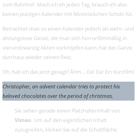
zum Bahnhof. Mach ich eh jeden Tag, brauch ich also
keinen putzigen Kalender mit Ministückchen Schoki für.
Betrachtet man so einen Kalender jedoch als wehr- und
ahnungslose Geisel, die man sich horrorfilmmäßig in
vierundzwanzig Akten vorknöpfen kann, hat das Ganze
durchaus wieder seinen Reiz.
Oh, hab ich das jetzt gesagt? Ähm… Da! Da! Ein Kurzfilm!
Christopher, an advent calendar tries to protect his
beloved chocolates over the period of christmas.
Sie sehen gerade einen Platzhalterinhalt von
Vimeo
. Um auf den eigentlichen Inhalt
zuzugreifen, klicken Sie auf die Schaltfläche