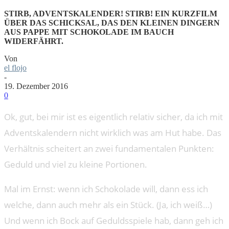
STIRB, ADVENTSKALENDER! STIRB! EIN KURZFILM
ÜBER DAS SCHICKSAL, DAS DEN KLEINEN DINGERN
AUS PAPPE MIT SCHOKOLADE IM BAUCH
WIDERFÄHRT.
Von
el flojo
-
19. Dezember 2016
0
Ok, gut, bei mir ist es eigentlich relativ sicher, da ich mit
Adventskalendern nicht wirklich was am Hut habe. Das
Verhältnis scheitert an zwei fundamentalen Punkten:
Geduld und viel zu kleine Portionen.
Mal im Ernst: wenn ich Schokolade will, dann ess ich
welche, dann auch mehr als ein Stück. (Ja, ich weiß…)
Und wenn ich Bock auf Geduldsspiele hab, dann geh ich