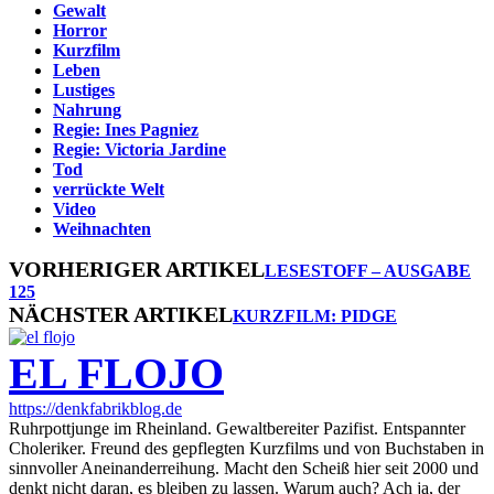
Gewalt
Horror
Kurzfilm
Leben
Lustiges
Nahrung
Regie: Ines Pagniez
Regie: Victoria Jardine
Tod
verrückte Welt
Video
Weihnachten
VORHERIGER ARTIKEL
LESESTOFF – AUSGABE
125
NÄCHSTER ARTIKEL
KURZFILM: PIDGE
EL FLOJO
https://denkfabrikblog.de
Ruhrpottjunge im Rheinland. Gewaltbereiter Pazifist. Entspannter
Choleriker. Freund des gepflegten Kurzfilms und von Buchstaben in
sinnvoller Aneinanderreihung. Macht den Scheiß hier seit 2000 und
denkt nicht daran, es bleiben zu lassen. Warum auch? Ach ja, der