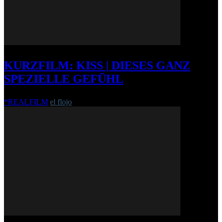
KURZFILM: KISS | DIESES GANZ
SPEZIELLE GEFÜHL
*REALFILM
el flojo
-
16. März 2014