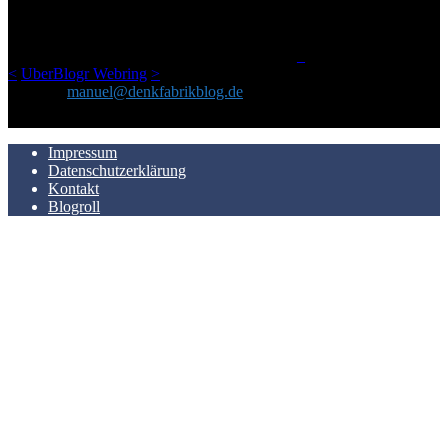
geschickt habe, an einem Ort zu bündeln, ist das hier mit der Zeit zu
einem Blog geworden, das man auf dem Schirm haben sollte, wenn
man Kurzfilme mag und auch drumherum nichts gegen Fotos,
LinkTipps und gelegentlichen Kokolores hat.
_
<
UberBlogr Webring
>
Kontakt:
manuel@denkfabrikblog.de
AUCH HIER ZU FINDEN
Impressum
Datenschutzerklärung
Kontakt
Blogroll