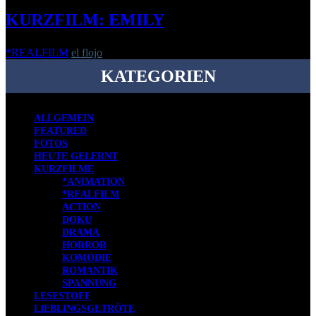
KURZFILM: EMILY
*REALFILM
el flojo
-
6. März 2017
KATEGORIEN
ALLGEMEIN
FEATURED
FOTOS
HEUTE GELERNT
KURZFILME
*ANIMATION
*REALFILM
ACTION
DOKU
DRAMA
HORROR
KOMÖDIE
ROMANTIK
SPANNUNG
LESESTOFF
LIEBLINGSGETRÖTE