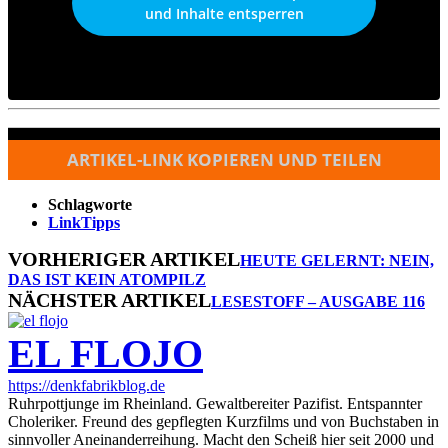
und Inhalte entsperren
ARTIKEL-LINK KOPIEREN UND TEILEN
Schlagworte
LinkTipps
VORHERIGER ARTIKEL
HEUTE GELERNT: NEIN,
DAS IST KEIN ATOMPILZ
NÄCHSTER ARTIKEL
LESESTOFF – AUSGABE 116
EL FLOJO
https://denkfabrikblog.de
Ruhrpottjunge im Rheinland. Gewaltbereiter Pazifist. Entspannter
Choleriker. Freund des gepflegten Kurzfilms und von Buchstaben in
sinnvoller Aneinanderreihung. Macht den Scheiß hier seit 2000 und