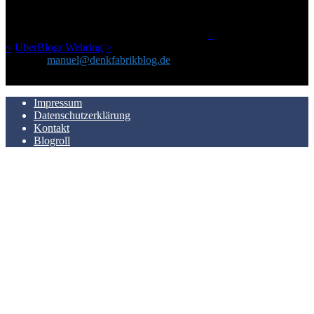
einem Blog geworden, das man auf dem Schirm haben sollte, wenn
man Kurzfilme mag und auch drumherum nichts gegen Fotos,
LinkTipps und gelegentlichen Kokolores hat.
_
<
UberBlogr Webring
>
Kontakt:
manuel@denkfabrikblog.de
AUCH HIER ZU FINDEN
Impressum
Datenschutzerklärung
Kontakt
Blogroll