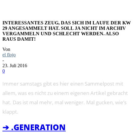
INTERESSANTES ZEUG, DAS SICH IM LAUFE DER KW
29 ANGESAMMELT HAT. SOLL JA NICHT IM ARCHIV
VERGAMMELN UND SCHLECHT WERDEN. ALSO
RAUS DAMIT!
Von
el flojo
-
23. Juli 2016
0
Immer samstags gibt es hier einen Sammelpost mit
allem, was es nicht zu einem eigenen Artikel gebracht
hat. Das ist mal mehr, mal weniger. Mal gucken, wie’s
klappt.
➔ .GENERATION