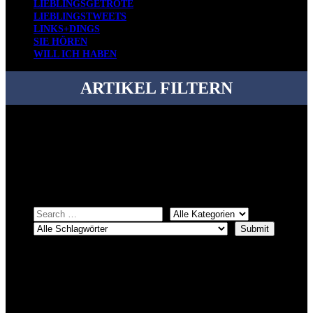
LIEBLINGSGETRÖTE
LIEBLINGSTWEETS
LINKS+DINGS
SIE HÖREN
WILL ICH HABEN
ARTIKEL FILTERN
Bei über 5200 Artikeln im Blog muss man manchmal ein bisschen
systematischer suchen.
Einfach eine Kategorie markieren, ein passendes Schlagwort
auswählen und suchen lassen.
ÜBER DENKFABRIKBLOG
Ursprünglich vor über 25 Jahren mal dazu gedacht, den ganzen im
Netz gefundenen Kram, den ich meinen Freunden immer per Mail
geschickt habe, an einem Ort zu bündeln, ist das hier mit der Zeit zu