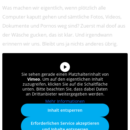
Was machen wir eigentlich, wenn plötzlich alle
Computer kaputt gehen und sämtliche Fotos, Videos,
Dokumente und Pornos weg sind? Zuerst mal doof aus
der Wäsche gucken, das ist klar. Und irgendwann
erinnern wir uns. Bleibt uns ja nichts anderes übrig.
Sie sehen gerade einen Platzhalterinhalt von
Vimeo
. Um auf den eigentlichen Inhalt
zuzugreifen, klicken Sie auf die Schaltfläche
unten. Bitte beachten Sie, dass dabei Daten
an Drittanbieter weitergegeben werden.
Mehr Informationen
Inhalt entsperren
Erforderlichen Service akzeptieren
und Inhalte entsperren