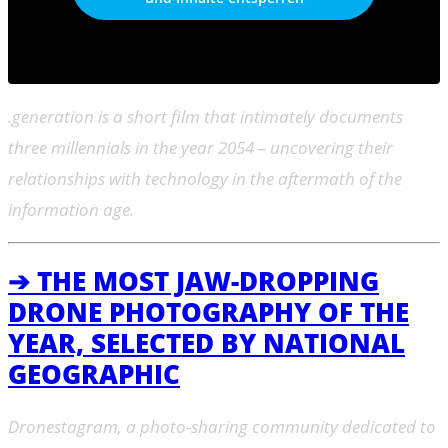
.generation is a short film that intimately documents
three millennials in the year 2054 – uncovering their
relationships with technology in the aftermath of the
information age.
➔ THE MOST JAW-DROPPING
DRONE PHOTOGRAPHY OF THE
YEAR, SELECTED BY NATIONAL
GEOGRAPHIC
Dronestagram, a photo-sharing community dedicated to