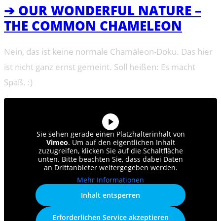
➔ OUR WONDERFUL NATURE –
THE COMMON CHAMELEON
Nein, das ist keine normale Chamäleon-Doku. Das hier
ist nicht ganz ernst gemeint. Soll heißen: Es macht
Spaß. :)
Sie sehen gerade einen Platzhalterinhalt von
Vimeo
. Um auf den eigentlichen Inhalt
zuzugreifen, klicken Sie auf die Schaltfläche
unten. Bitte beachten Sie, dass dabei Daten
an Drittanbieter weitergegeben werden.
Mehr Informationen
Inhalt entsperren
Erforderlichen Service akzeptieren