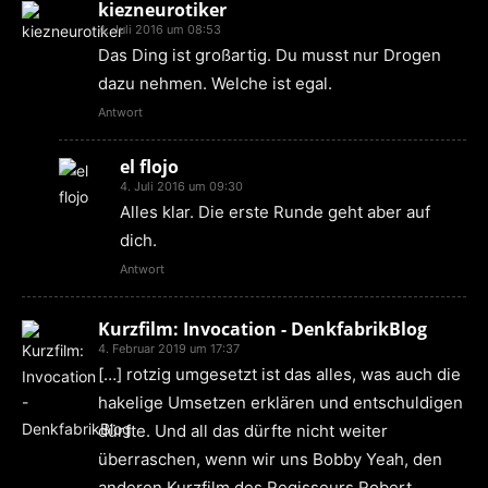
kiezneurotiker
4. Juli 2016 um 08:53
Das Ding ist großartig. Du musst nur Drogen
dazu nehmen. Welche ist egal.
Antwort
el flojo
4. Juli 2016 um 09:30
Alles klar. Die erste Runde geht aber auf
dich.
Antwort
Kurzfilm: Invocation - DenkfabrikBlog
4. Februar 2019 um 17:37
[…] rotzig umgesetzt ist das alles, was auch die
hakelige Umsetzen erklären und entschuldigen
dürfte. Und all das dürfte nicht weiter
überraschen, wenn wir uns Bobby Yeah, den
anderen Kurzfilm des Regisseurs Robert