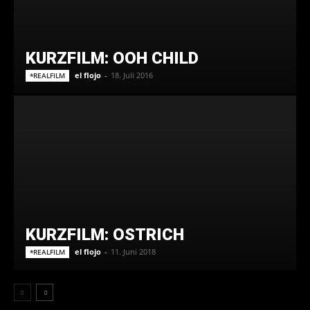
KURZFILM: OOH CHILD
el flojo
-
18. Juli 2016
*REALFILM
KURZFILM: OSTRICH
el flojo
-
11. Juni 2018
*REALFILM