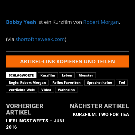
Bobby Yeah
ist ein Kurzfilm von
Robert Morgan
.
(via
shortoftheweek.com
)
ARTIKEL-LINK KOPIEREN UND TEILEN
SCHLAGWORTE
Kurzfilm
Leben
Monster
Regie: Robert Morgan
Reihe: Favoriten
Sprache: keine
Tod
verrückte Welt
Video
Wahnsinn
VORHERIGER
NÄCHSTER ARTIKEL
ARTIKEL
KURZFILM: TWO FOR TEA
LIEBLINGSTWEETS – JUNI
2016