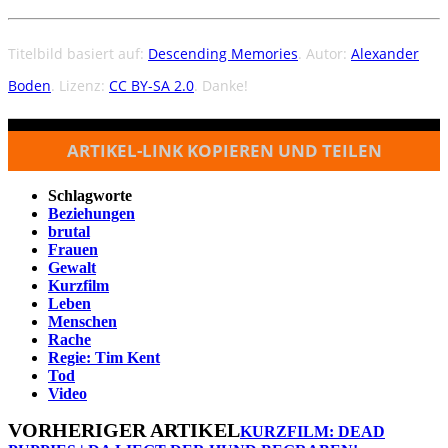
Titelbild basiert auf:
Descending Memories
. Autor:
Alexander
Boden
. Lizenz:
CC BY-SA 2.0
. Danke!
ARTIKEL-LINK KOPIEREN UND TEILEN
Schlagworte
Beziehungen
brutal
Frauen
Gewalt
Kurzfilm
Leben
Menschen
Rache
Regie: Tim Kent
Tod
Video
VORHERIGER ARTIKEL
KURZFILM: DEAD