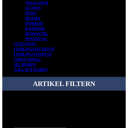
*REALFILM
ACTION
DOKU
DRAMA
HORROR
KOMÖDIE
ROMANTIK
SPANNUNG
LESESTOFF
LIEBLINGSGETRÖTE
LIEBLINGSTWEETS
LINKS+DINGS
SIE HÖREN
WILL ICH HABEN
ARTIKEL FILTERN
Bei über 5200 Artikeln im Blog muss man manchmal ein bisschen
systematischer suchen.
Einfach eine Kategorie markieren, ein passendes Schlagwort
auswählen und suchen lassen.