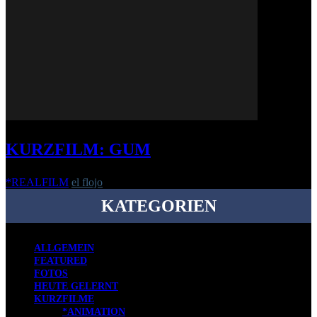
KURZFILM: GUM
*REALFILM
el flojo
-
12. Juni 2020
KATEGORIEN
ALLGEMEIN
FEATURED
FOTOS
HEUTE GELERNT
KURZFILME
*ANIMATION