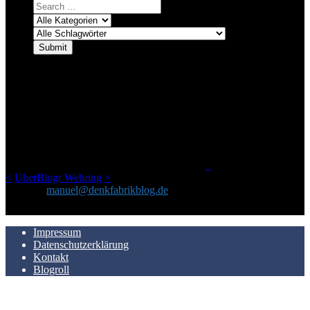
ÜBER DENKFABRIKBLOG
Ursprünglich vor über 25 Jahren mal dazu gedacht, den ganzen im
Netz gefundenen Kram, den ich meinen Freunden immer per Mail
geschickt habe, an einem Ort zu bündeln, ist das hier mit der Zeit zu
einem Blog geworden, das man auf dem Schirm haben sollte, wenn
man Kurzfilme mag und auch drumherum nichts gegen Fotos,
LinkTipps und gelegentlichen Kokolores hat.
_
<
UberBlogr Webring
>
Kontakt:
manuel@denkfabrikblog.de
AUCH HIER ZU FINDEN
Impressum
Datenschutzerklärung
Kontakt
Blogroll