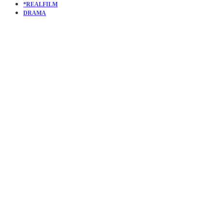
*REALFILM
DRAMA
KURZFILM
TWO
PERSONS
MAX |
KEIN