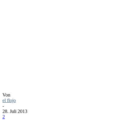
ICH MAG
KEINE
MUSICALS
Von
el flojo
-
28. Juli 2013
2