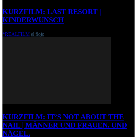
KURZFILM: LAST RESORT |
KINDERWUNSCH
*REALFILM
el flojo
-
6. März 2012
KURZFILM: IT’S NOT ABOUT THE
NAIL | MÄNNER UND FRAUEN. UND
NÄGEL.