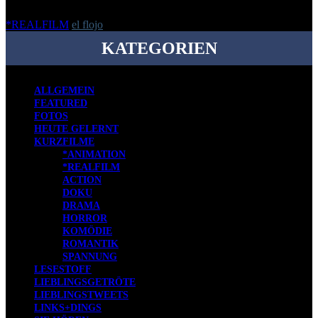
*REALFILM
el flojo
-
24. Mai 2013
KATEGORIEN
ALLGEMEIN
FEATURED
FOTOS
HEUTE GELERNT
KURZFILME
*ANIMATION
*REALFILM
ACTION
DOKU
DRAMA
HORROR
KOMÖDIE
ROMANTIK
SPANNUNG
LESESTOFF
LIEBLINGSGETRÖTE
LIEBLINGSTWEETS
LINKS+DINGS