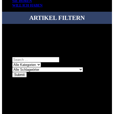
SIE HÖREN
WILL ICH HABEN
ARTIKEL FILTERN
Bei über 5200 Artikeln im Blog muss man manchmal ein bisschen
systematischer suchen.
Einfach eine Kategorie markieren, ein passendes Schlagwort
auswählen und suchen lassen.
ÜBER DENKFABRIKBLOG
Ursprünglich vor über 25 Jahren mal dazu gedacht, den ganzen im
Netz gefundenen Kram, den ich meinen Freunden immer per Mail
geschickt habe, an einem Ort zu bündeln, ist das hier mit der Zeit zu
einem Blog geworden, das man auf dem Schirm haben sollte, wenn
man Kurzfilme mag und auch drumherum nichts gegen Fotos,