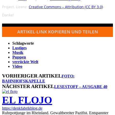
Project. Lizenz:
Creative Commons – Attribution (CC BY 3.0)
.
Danke!
ARTIKEL-LINK KOPIEREN UND TEILEN
Schlagworte
Lustiges
Musik
Puppen
verrückte Welt
Video
VORHERIGER ARTIKEL
FOTO:
BAHNHOFSKAPELLE
NÄCHSTER ARTIKEL
LESESTOFF – AUSGABE 40
EL FLOJO
https://denkfabrikblog.de
Ruhrpottjunge im Rheinland. Gewaltbereiter Pazifist. Entspannter