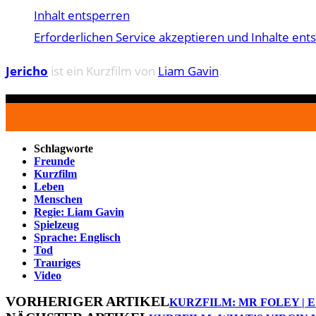
Inhalt entsperren
Erforderlichen Service akzeptieren und Inhalte ent
Jericho
ist ein Kurzfilm von
Liam Gavin
.
Schlagworte
Freunde
Kurzfilm
Leben
Menschen
Regie: Liam Gavin
Spielzeug
Sprache: Englisch
Tod
Trauriges
Video
VORHERIGER ARTIKEL
KURZFILM: MR FOLEY | E