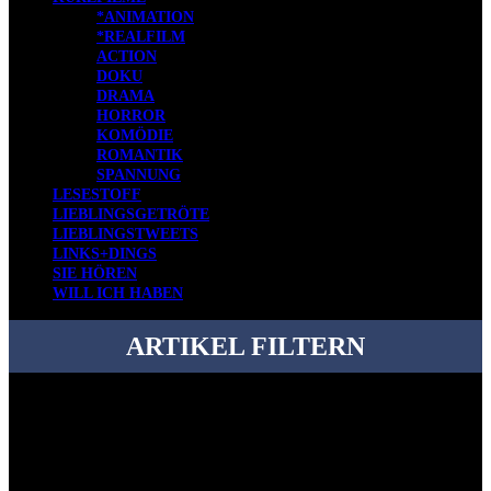
*ANIMATION
*REALFILM
ACTION
DOKU
DRAMA
HORROR
KOMÖDIE
ROMANTIK
SPANNUNG
LESESTOFF
LIEBLINGSGETRÖTE
LIEBLINGSTWEETS
LINKS+DINGS
SIE HÖREN
WILL ICH HABEN
ARTIKEL FILTERN
Bei über 5200 Artikeln im Blog muss man manchmal ein bisschen
systematischer suchen.
Einfach eine Kategorie markieren, ein passendes Schlagwort
auswählen und suchen lassen.