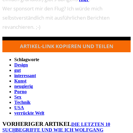
Wer sponsort mir den Flug? Ich würde mich
selbstverständlich mit ausführlichen Berichten
revanchieren. ;-)
ARTIKEL-LINK KOPIEREN UND TEILEN
Schlagworte
Design
gut
interessant
Kunst
neugierig
Porno
Sex
Technik
USA
verrückte Welt
VORHERIGER ARTIKEL
DIE LETZTEN 10
SUCHBEGRIFFE UND WIE ICH WOLFGANG