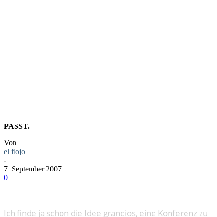
ELEKTRO-
ARSCH
PASST.
Von
el flojo
-
7. September 2007
0
Ich finde ja schon die Idee grandios, eine Konferenz zu